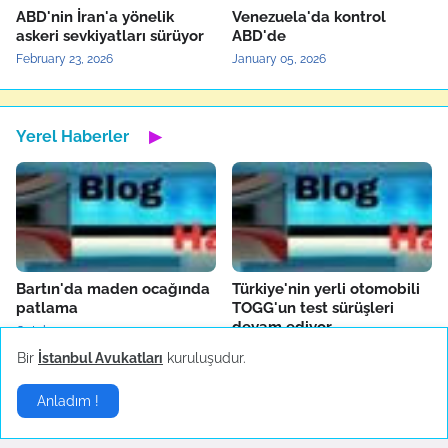
ABD'nin İran'a yönelik
Venezuela'da kontrol
askeri sevkiyatları sürüyor
ABD'de
February 23, 2026
January 05, 2026
Yerel Haberler
▶
Bartın'da maden ocağında
Türkiye'nin yerli otomobili
patlama
TOGG'un test sürüşleri
devam ediyor
October 14, 2022
October 04, 2022
Bir
İstanbul Avukatları
kuruluşudur.
Anladım !