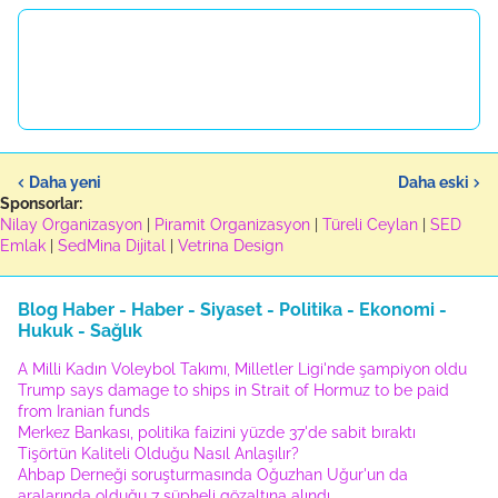
Daha yeni
Daha eski
Sponsorlar:
Nilay Organizasyon
|
Piramit Organizasyon
|
Türeli Ceylan
|
SED
Emlak
|
SedMina Dijital
|
Vetrina Design
Blog Haber - Haber - Siyaset - Politika - Ekonomi -
Hukuk - Sağlık
A Milli Kadın Voleybol Takımı, Milletler Ligi'nde şampiyon oldu
Trump says damage to ships in Strait of Hormuz to be paid
from Iranian funds
Merkez Bankası, politika faizini yüzde 37'de sabit bıraktı
Tişörtün Kaliteli Olduğu Nasıl Anlaşılır?
Ahbap Derneği soruşturmasında Oğuzhan Uğur'un da
aralarında olduğu 7 şüpheli gözaltına alındı