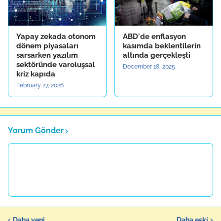
Yapay zekada otonom
ABD'de enflasyon
dönem piyasaları
kasımda beklentilerin
sarsarken yazılım
altında gerçekleşti
sektöründe varoluşsal
December 18, 2025
kriz kapıda
February 27, 2026
Yorum Gönder
Daha yeni
Daha eski