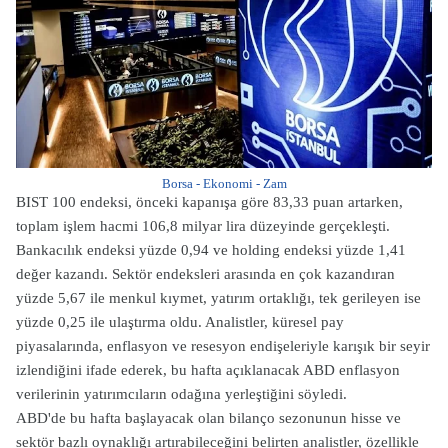
Borsa - Ekonomi - Zam
BIST 100 endeksi, önceki kapanışa göre 83,33 puan artarken,
toplam işlem hacmi 106,8 milyar lira düzeyinde gerçekleşti.
Bankacılık endeksi yüzde 0,94 ve holding endeksi yüzde 1,41
değer kazandı. Sektör endeksleri arasında en çok kazandıran
yüzde 5,67 ile menkul kıymet, yatırım ortaklığı, tek gerileyen ise
yüzde 0,25 ile ulaştırma oldu. Analistler, küresel pay
piyasalarında, enflasyon ve resesyon endişeleriyle karışık bir seyir
izlendiğini ifade ederek, bu hafta açıklanacak ABD enflasyon
verilerinin yatırımcıların odağına yerleştiğini söyledi.
ABD'de bu hafta başlayacak olan bilanço sezonunun hisse ve
sektör bazlı oynaklığı artırabileceğini belirten analistler, özellikle