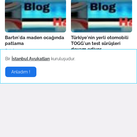
Bartın'da maden ocağında
Türkiye'nin yerli otomobili
patlama
TOGG'un test sürüşleri
devam ediyor
October 14, 2022
October 04, 2022
Bir
İstanbul Avukatları
kuruluşudur.
Anladım !
Fenerbahçe'de AEK
Boşanma sonrası ilk
Larnaca hazırlıkları sürüyor
konserine çıkan Hadise
danslarıyla hayranlarını
October 04, 2022
coşturdu
October 04, 2022