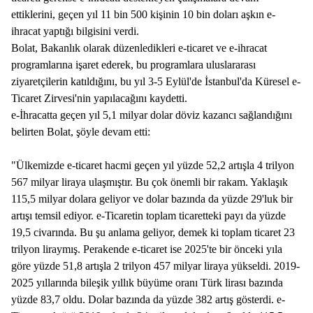
ettiklerini, geçen yıl 11 bin 500 kişinin 10 bin doları aşkın e-
ihracat yaptığı bilgisini verdi.
Bolat, Bakanlık olarak düzenledikleri e-ticaret ve e-ihracat
programlarına işaret ederek, bu programlara uluslararası
ziyaretçilerin katıldığını, bu yıl 3-5 Eylül'de İstanbul'da Küresel e-
Ticaret Zirvesi'nin yapılacağını kaydetti.
e-İhracatta geçen yıl 5,1 milyar dolar döviz kazancı sağlandığını
belirten Bolat, şöyle devam etti:
"Ülkemizde e-ticaret hacmi geçen yıl yüzde 52,2 artışla 4 trilyon
567 milyar liraya ulaşmıştır. Bu çok önemli bir rakam. Yaklaşık
115,5 milyar dolara geliyor ve dolar bazında da yüzde 29'luk bir
artışı temsil ediyor. e-Ticaretin toplam ticaretteki payı da yüzde
19,5 civarında. Bu şu anlama geliyor, demek ki toplam ticaret 23
trilyon liraymış. Perakende e-ticaret ise 2025'te bir önceki yıla
göre yüzde 51,8 artışla 2 trilyon 457 milyar liraya yükseldi. 2019-
2025 yıllarında bileşik yıllık büyüme oranı Türk lirası bazında
yüzde 83,7 oldu. Dolar bazında da yüzde 382 artış gösterdi. e-