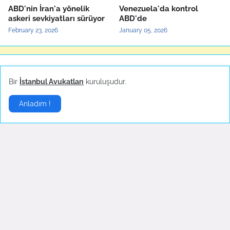
ABD'nin İran'a yönelik
Venezuela'da kontrol
askeri sevkiyatları sürüyor
ABD'de
February 23, 2026
January 05, 2026
Yerel Haberler
▶
Bir
İstanbul Avukatları
kuruluşudur.
Anladım !
Bartın'da maden ocağında
Türkiye'nin yerli otomobili
patlama
TOGG'un test sürüşleri
devam ediyor
October 14, 2022
October 04, 2022