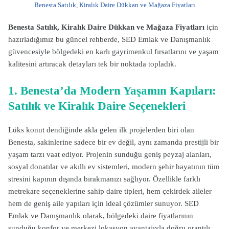
Benesta Satılık, Kiralık Daire Dükkan ve Mağaza Fiyatları
Benesta Satılık, Kiralık Daire Dükkan ve Mağaza Fiyatları
için
hazırladığımız bu güncel rehberde, SED Emlak ve Danışmanlık
güvencesiyle bölgedeki en karlı gayrimenkul fırsatlarını ve yaşam
kalitesini artıracak detayları tek bir noktada topladık.
1. Benesta’da Modern Yaşamın Kapıları:
Satılık ve Kiralık Daire Seçenekleri
Lüks konut dendiğinde akla gelen ilk projelerden biri olan
Benesta, sakinlerine sadece bir ev değil, aynı zamanda prestijli bir
yaşam tarzı vaat ediyor. Projenin sunduğu geniş peyzaj alanları,
sosyal donatılar ve akıllı ev sistemleri, modern şehir hayatının tüm
stresini kapının dışında bırakmanızı sağlıyor. Özellikle farklı
metrekare seçeneklerine sahip daire tipleri, hem çekirdek aileler
hem de geniş aile yapıları için ideal çözümler sunuyor. SED
Emlak ve Danışmanlık olarak, bölgedeki daire fiyatlarının
sunduğu konfor ve merkezi lokasyon avantajıyla doğru orantılı