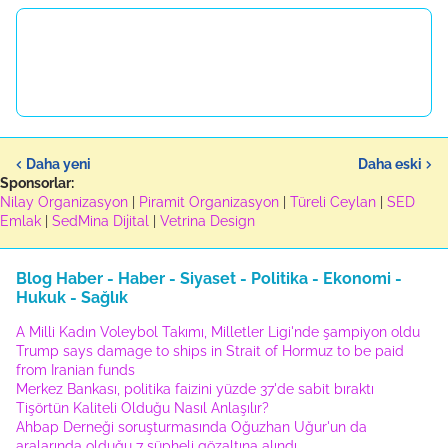
Daha yeni
Daha eski
Sponsorlar:
Nilay Organizasyon
|
Piramit Organizasyon
|
Türeli Ceylan
|
SED
Emlak
|
SedMina Dijital
|
Vetrina Design
Blog Haber - Haber - Siyaset - Politika - Ekonomi -
Hukuk - Sağlık
A Milli Kadın Voleybol Takımı, Milletler Ligi'nde şampiyon oldu
Trump says damage to ships in Strait of Hormuz to be paid
from Iranian funds
Merkez Bankası, politika faizini yüzde 37'de sabit bıraktı
Tişörtün Kaliteli Olduğu Nasıl Anlaşılır?
Ahbap Derneği soruşturmasında Oğuzhan Uğur'un da
aralarında olduğu 7 şüpheli gözaltına alındı