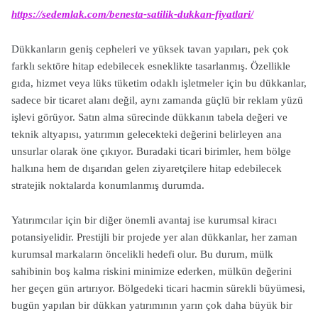
https://sedemlak.com/benesta-satilik-dukkan-fiyatlari/
Dükkanların geniş cepheleri ve yüksek tavan yapıları, pek çok
farklı sektöre hitap edebilecek esneklikte tasarlanmış. Özellikle
gıda, hizmet veya lüks tüketim odaklı işletmeler için bu dükkanlar,
sadece bir ticaret alanı değil, aynı zamanda güçlü bir reklam yüzü
işlevi görüyor. Satın alma sürecinde dükkanın tabela değeri ve
teknik altyapısı, yatırımın gelecekteki değerini belirleyen ana
unsurlar olarak öne çıkıyor. Buradaki ticari birimler, hem bölge
halkına hem de dışarıdan gelen ziyaretçilere hitap edebilecek
stratejik noktalarda konumlanmış durumda.
Yatırımcılar için bir diğer önemli avantaj ise kurumsal kiracı
potansiyelidir. Prestijli bir projede yer alan dükkanlar, her zaman
kurumsal markaların öncelikli hedefi olur. Bu durum, mülk
sahibinin boş kalma riskini minimize ederken, mülkün değerini
her geçen gün artırıyor. Bölgedeki ticari hacmin sürekli büyümesi,
bugün yapılan bir dükkan yatırımının yarın çok daha büyük bir