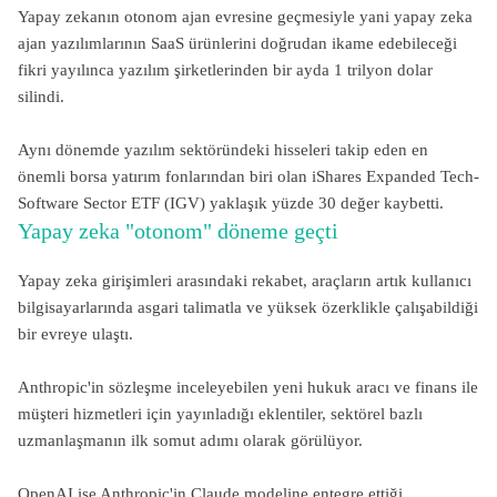
Yapay zekanın otonom ajan evresine geçmesiyle yani yapay zeka
ajan yazılımlarının SaaS ürünlerini doğrudan ikame edebileceği
fikri yayılınca yazılım şirketlerinden bir ayda 1 trilyon dolar
silindi.
Aynı dönemde yazılım sektöründeki hisseleri takip eden en
önemli borsa yatırım fonlarından biri olan iShares Expanded Tech-
Software Sector ETF (IGV) yaklaşık yüzde 30 değer kaybetti.
Yapay zeka "otonom" döneme geçti
Yapay zeka girişimleri arasındaki rekabet, araçların artık kullanıcı
bilgisayarlarında asgari talimatla ve yüksek özerklikle çalışabildiği
bir evreye ulaştı.
Anthropic'in sözleşme inceleyebilen yeni hukuk aracı ve finans ile
müşteri hizmetleri için yayınladığı eklentiler, sektörel bazlı
uzmanlaşmanın ilk somut adımı olarak görülüyor.
OpenAI ise Anthropic'in Claude modeline entegre ettiği