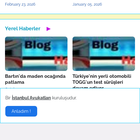
February 23, 2026
January 05, 2026
Yerel Haberler
▶
Bartın'da maden ocağında
Türkiye'nin yerli otomobili
patlama
TOGG'un test sürüşleri
devam ediyor
October 14, 2022
October 04, 2022
Bir
İstanbul Avukatları
kuruluşudur.
Anladım !