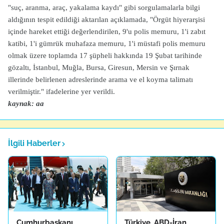
"suç, aranma, araç, yakalama kaydı" gibi sorgulamalarla bilgi
aldığının tespit edildiği aktarılan açıklamada, "Örgüt hiyerarşisi
içinde hareket ettiği değerlendirilen, 9'u polis memuru, 1'i zabıt
katibi, 1'i gümrük muhafaza memuru, 1'i müstafi polis memuru
olmak üzere toplamda 17 şüpheli hakkında 19 Şubat tarihinde
gözaltı, İstanbul, Muğla, Bursa, Giresun, Mersin ve Şırnak
illerinde belirlenen adreslerinde arama ve el koyma talimatı
verilmiştir." ifadelerine yer verildi.
kaynak: aa
İlgili Haberler
Cumhurbaşkanı
Türkiye, ABD-İran