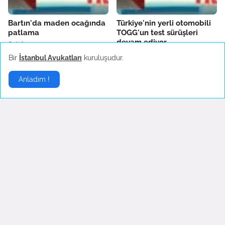
Bartın'da maden ocağında
Türkiye'nin yerli otomobili
patlama
TOGG'un test sürüşleri
devam ediyor
October 14, 2022
October 04, 2022
Bir
İstanbul Avukatları
kuruluşudur.
Anladım !
Fenerbahçe'de AEK
Boşanma sonrası ilk
Larnaca hazırlıkları sürüyor
konserine çıkan Hadise
danslarıyla hayranlarını
October 04, 2022
coşturdu
October 04, 2022
Son Dakika
▶