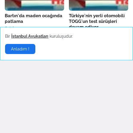
Bartın'da maden ocağında
Türkiye'nin yerli otomobili
patlama
TOGG'un test sürüşleri
devam ediyor
October 14, 2022
October 04, 2022
Bir
İstanbul Avukatları
kuruluşudur.
Anladım !
Fenerbahçe'de AEK
Boşanma sonrası ilk
Larnaca hazırlıkları sürüyor
konserine çıkan Hadise
danslarıyla hayranlarını
October 04, 2022
coşturdu
October 04, 2022
Son Dakika
▶