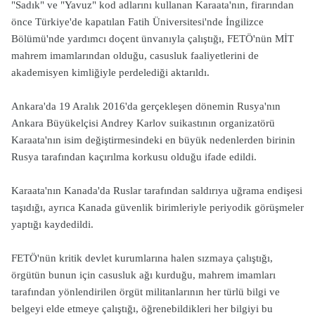
"Sadık" ve "Yavuz" kod adlarını kullanan Karaata'nın, firarından
önce Türkiye'de kapatılan Fatih Üniversitesi'nde İngilizce
Bölümü'nde yardımcı doçent ünvanıyla çalıştığı, FETÖ'nün MİT
mahrem imamlarından olduğu, casusluk faaliyetlerini de
akademisyen kimliğiyle perdelediği aktarıldı.
Ankara'da 19 Aralık 2016'da gerçekleşen dönemin Rusya'nın
Ankara Büyükelçisi Andrey Karlov suikastının organizatörü
Karaata'nın isim değiştirmesindeki en büyük nedenlerden birinin
Rusya tarafından kaçırılma korkusu olduğu ifade edildi.
Karaata'nın Kanada'da Ruslar tarafından saldırıya uğrama endişesi
taşıdığı, ayrıca Kanada güvenlik birimleriyle periyodik görüşmeler
yaptığı kaydedildi.
FETÖ'nün kritik devlet kurumlarına halen sızmaya çalıştığı,
örgütün bunun için casusluk ağı kurduğu, mahrem imamları
tarafından yönlendirilen örgüt militanlarının her türlü bilgi ve
belgeyi elde etmeye çalıştığı, öğrenebildikleri her bilgiyi bu