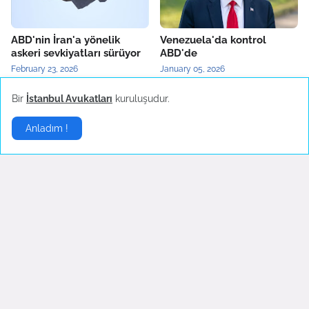
ABD'nin İran'a yönelik
Venezuela'da kontrol
askeri sevkiyatları sürüyor
ABD'de
February 23, 2026
January 05, 2026
Bir
İstanbul Avukatları
kuruluşudur.
Yerel Haberler
▶
Anladım !
Bartın'da maden ocağında
Türkiye'nin yerli otomobili
patlama
TOGG'un test sürüşleri
devam ediyor
October 14, 2022
October 04, 2022