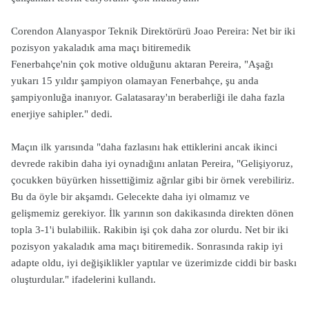
Corendon Alanyaspor Teknik Direktörürü Joao Pereira: Net bir iki
pozisyon yakaladık ama maçı bitiremedik
Fenerbahçe'nin çok motive olduğunu aktaran Pereira, "Aşağı
yukarı 15 yıldır şampiyon olamayan Fenerbahçe, şu anda
şampiyonluğa inanıyor. Galatasaray'ın beraberliği ile daha fazla
enerjiye sahipler." dedi.
Maçın ilk yarısında "daha fazlasını hak ettiklerini ancak ikinci
devrede rakibin daha iyi oynadığını anlatan Pereira, "Gelişiyoruz,
çocukken büyürken hissettiğimiz ağrılar gibi bir örnek verebiliriz.
Bu da öyle bir akşamdı. Gelecekte daha iyi olmamız ve
gelişmemiz gerekiyor. İlk yarının son dakikasında direkten dönen
topla 3-1'i bulabiliik. Rakibin işi çok daha zor olurdu. Net bir iki
pozisyon yakaladık ama maçı bitiremedik. Sonrasında rakip iyi
adapte oldu, iyi değişiklikler yaptılar ve üzerimizde ciddi bir baskı
oluşturdular." ifadelerini kullandı.