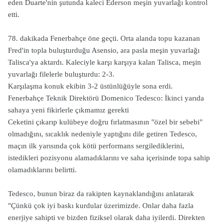
eden Duarte'nin şutunda kaleci Ederson meşin yuvarlağı kontrol
etti.
78. dakikada Fenerbahçe öne geçti. Orta alanda topu kazanan
Fred'in topla buluşturduğu Asensio, ara pasla meşin yuvarlağı
Talisca'ya aktardı. Kaleciyle karşı karşıya kalan Talisca, meşin
yuvarlağı filelerle buluşturdu: 2-3.
Karşılaşma konuk ekibin 3-2 üstünlüğüyle sona erdi.
Fenerbahçe Teknik Direktörü Domenico Tedesco: İkinci yarıda
sahaya yeni fikirlerle çıkmamız gerekti
Ceketini çıkarıp kulübeye doğru fırlatmasının "özel bir sebebi"
olmadığını, sıcaklık nedeniyle yaptığını dile getiren Tedesco,
maçın ilk yarısında çok kötü performans sergilediklerini,
istedikleri pozisyonu alamadıklarını ve saha içerisinde topa sahip
olamadıklarını belirtti.
Tedesco, bunun biraz da rakipten kaynaklandığını anlatarak
"Çünkü çok iyi baskı kurdular üzerimizde. Onlar daha fazla
enerjiye sahipti ve bizden fiziksel olarak daha iyilerdi. Direkten