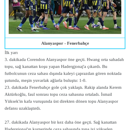
Alanyaspor - Fenerbahçe
İlk yarı
3. dakikada Corendon Alanyaspor öne geçti. Hwang orta sahadah
topu, sağ kanattan koşu yapan Hadergjonaj'a çıkardı. Bu
futbolcunun ceza sahası dışında kaleyi çaprazdan gören noktada
şutunda, meşin yuvarlak ağlarla buluştu: 1-0.
23. dakikada Fenerbahçe gole çok yaklaştı. Rakip alanda Kerem
Aktürkoğlu, faul sonrası topu ceza sahasına ortaladı. İsmail
Yüksek'in kafa vuruşunda üst direkten dönen topu Alanyaspor
defansı uzaklaştırdı.
27. dakikada Alanyaspor bir kez daha öne geçti. Sağ kanattan
Hadergjonaj'ın kornerinde ceza sahasında topa iyi yükselen