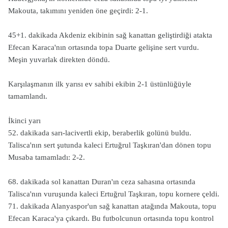
Makouta, takımını yeniden öne geçirdi: 2-1.
45+1. dakikada Akdeniz ekibinin sağ kanattan geliştirdiği atakta
Efecan Karaca'nın ortasında topa Duarte gelişine sert vurdu.
Meşin yuvarlak direkten döndü.
Karşılaşmanın ilk yarısı ev sahibi ekibin 2-1 üstünlüğüyle
tamamlandı.
İkinci yarı
52. dakikada sarı-lacivertli ekip, beraberlik golünü buldu.
Talisca'nın sert şutunda kaleci Ertuğrul Taşkıran'dan dönen topu
Musaba tamamladı: 2-2.
68. dakikada sol kanattan Duran'ın ceza sahasına ortasında
Talisca'nın vuruşunda kaleci Ertuğrul Taşkıran, topu kornere çeldi.
71. dakikada Alanyaspor'un sağ kanattan atağında Makouta, topu
Efecan Karaca'ya çıkardı. Bu futbolcunun ortasında topu kontrol