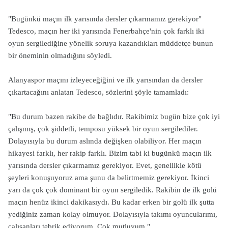
"Bugünkü maçın ilk yarısında dersler çıkarmamız gerekiyor"
Tedesco, maçın her iki yarısında Fenerbahçe'nin çok farklı iki
oyun sergilediğine yönelik soruya kazandıkları müddetçe bunun
bir öneminin olmadığını söyledi.
Alanyaspor maçını izleyeceğiğini ve ilk yarısından da dersler
çıkartacağını anlatan Tedesco, sözlerini şöyle tamamladı:
"Bu durum bazen rakibe de bağlıdır. Rakibimiz bugün bize çok iyi
çalışmış, çok şiddetli, temposu yüksek bir oyun sergilediler.
Dolayısıyla bu durum aslında değişken olabiliyor. Her maçın
hikayesi farklı, her rakip farklı. Bizim tabi ki bugünkü maçın ilk
yarısında dersler çıkarmamız gerekiyor. Evet, genellikle kötü
şeyleri konuşuyoruz ama şunu da belirtmemiz gerekiyor. İkinci
yarı da çok çok dominant bir oyun sergiledik. Rakibin de ilk golü
maçın henüz ikinci dakikasıydı. Bu kadar erken bir golü ilk şutta
yediğiniz zaman kolay olmuyor. Dolayısıyla takımı oyuncularımı,
çalışanları tebrik ediyorum. Çok mutluyum."