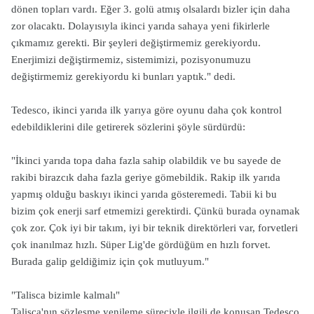
dönen topları vardı. Eğer 3. golü atmış olsalardı bizler için daha
zor olacaktı. Dolayısıyla ikinci yarıda sahaya yeni fikirlerle
çıkmamız gerekti. Bir şeyleri değiştirmemiz gerekiyordu.
Enerjimizi değiştirmemiz, sistemimizi, pozisyonumuzu
değiştirmemiz gerekiyordu ki bunları yaptık." dedi.
Tedesco, ikinci yarıda ilk yarıya göre oyunu daha çok kontrol
edebildiklerini dile getirerek sözlerini şöyle sürdürdü:
"İkinci yarıda topa daha fazla sahip olabildik ve bu sayede de
rakibi birazcık daha fazla geriye gömebildik. Rakip ilk yarıda
yapmış olduğu baskıyı ikinci yarıda gösteremedi. Tabii ki bu
bizim çok enerji sarf etmemizi gerektirdi. Çünkü burada oynamak
çok zor. Çok iyi bir takım, iyi bir teknik direktörleri var, forvetleri
çok inanılmaz hızlı. Süper Lig'de gördüğüm en hızlı forvet.
Burada galip geldiğimiz için çok mutluyum."
"Talisca bizimle kalmalı"
Talisca'nın sözleşme yenileme süreciyle ilgili de konuşan Tedesco,