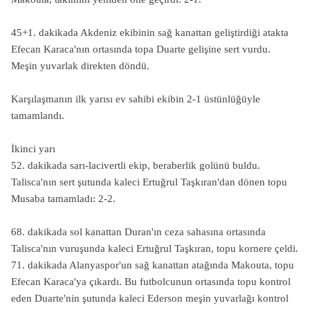
45+1. dakikada Akdeniz ekibinin sağ kanattan geliştirdiği atakta
Efecan Karaca'nın ortasında topa Duarte gelişine sert vurdu.
Meşin yuvarlak direkten döndü.
Karşılaşmanın ilk yarısı ev sahibi ekibin 2-1 üstünlüğüyle
tamamlandı.
İkinci yarı
52. dakikada sarı-lacivertli ekip, beraberlik golünü buldu.
Talisca'nın sert şutunda kaleci Ertuğrul Taşkıran'dan dönen topu
Musaba tamamladı: 2-2.
68. dakikada sol kanattan Duran'ın ceza sahasına ortasında
Talisca'nın vuruşunda kaleci Ertuğrul Taşkıran, topu kornere çeldi.
71. dakikada Alanyaspor'un sağ kanattan atağında Makouta, topu
Efecan Karaca'ya çıkardı. Bu futbolcunun ortasında topu kontrol
eden Duarte'nin şutunda kaleci Ederson meşin yuvarlağı kontrol