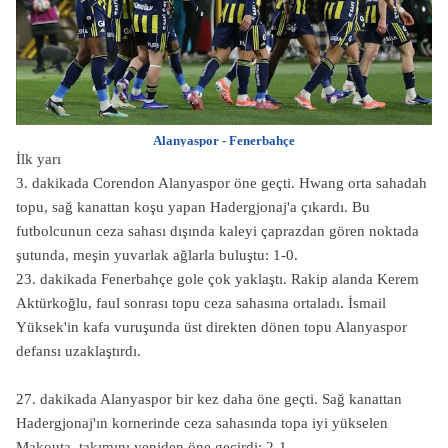
Alanyaspor - Fenerbahçe
İlk yarı
3. dakikada Corendon Alanyaspor öne geçti. Hwang orta sahadah
topu, sağ kanattan koşu yapan Hadergjonaj'a çıkardı. Bu
futbolcunun ceza sahası dışında kaleyi çaprazdan gören noktada
şutunda, meşin yuvarlak ağlarla buluştu: 1-0.
23. dakikada Fenerbahçe gole çok yaklaştı. Rakip alanda Kerem
Aktürkoğlu, faul sonrası topu ceza sahasına ortaladı. İsmail
Yüksek'in kafa vuruşunda üst direkten dönen topu Alanyaspor
defansı uzaklaştırdı.
27. dakikada Alanyaspor bir kez daha öne geçti. Sağ kanattan
Hadergjonaj'ın kornerinde ceza sahasında topa iyi yükselen
Makouta, takımını yeniden öne geçirdi: 2-1.