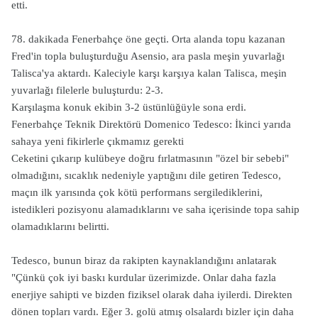
etti.
78. dakikada Fenerbahçe öne geçti. Orta alanda topu kazanan
Fred'in topla buluşturduğu Asensio, ara pasla meşin yuvarlağı
Talisca'ya aktardı. Kaleciyle karşı karşıya kalan Talisca, meşin
yuvarlağı filelerle buluşturdu: 2-3.
Karşılaşma konuk ekibin 3-2 üstünlüğüyle sona erdi.
Fenerbahçe Teknik Direktörü Domenico Tedesco: İkinci yarıda
sahaya yeni fikirlerle çıkmamız gerekti
Ceketini çıkarıp kulübeye doğru fırlatmasının "özel bir sebebi"
olmadığını, sıcaklık nedeniyle yaptığını dile getiren Tedesco,
maçın ilk yarısında çok kötü performans sergilediklerini,
istedikleri pozisyonu alamadıklarını ve saha içerisinde topa sahip
olamadıklarını belirtti.
Tedesco, bunun biraz da rakipten kaynaklandığını anlatarak
"Çünkü çok iyi baskı kurdular üzerimizde. Onlar daha fazla
enerjiye sahipti ve bizden fiziksel olarak daha iyilerdi. Direkten
dönen topları vardı. Eğer 3. golü atmış olsalardı bizler için daha