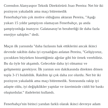
Corendon Alanyaspor Teknik Direktörürü Joao Pereira: Net bir iki
pozisyon yakaladık ama maçı bitiremedik
Fenerbahçe'nin çok motive olduğunu aktaran Pereira, "Aşağı
yukarı 15 yıldır şampiyon olamayan Fenerbahçe, şu anda
şampiyonluğa inanıyor. Galatasaray'ın beraberliği ile daha fazla
enerjiye sahipler." dedi.
Maçın ilk yarısında "daha fazlasını hak ettiklerini ancak ikinci
devrede rakibin daha iyi oynadığını anlatan Pereira, "Gelişiyoruz,
çocukken büyürken hissettiğimiz ağrılar gibi bir örnek verebiliriz.
Bu da öyle bir akşamdı. Gelecekte daha iyi olmamız ve
gelişmemiz gerekiyor. İlk yarının son dakikasında direkten dönen
topla 3-1'i bulabiliik. Rakibin işi çok daha zor olurdu. Net bir iki
pozisyon yakaladık ama maçı bitiremedik. Sonrasında rakip iyi
adapte oldu, iyi değişiklikler yaptılar ve üzerimizde ciddi bir baskı
oluşturdular." ifadelerini kullandı.
Fenerbahçe'nin birinci yarıdan farklı olarak ikinci devreye adam