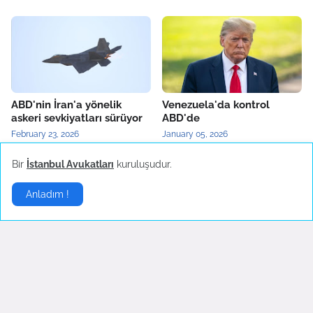
ABD'nin İran'a yönelik
Venezuela'da kontrol
askeri sevkiyatları sürüyor
ABD'de
February 23, 2026
January 05, 2026
Bir
İstanbul Avukatları
kuruluşudur.
Yerel Haberler
▶
Anladım !
Bartın'da maden ocağında
Türkiye'nin yerli otomobili
patlama
TOGG'un test sürüşleri