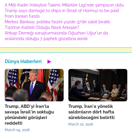
A Milli Kadın Voleybol Takımı, Milletler Ligi'nde şampiyon oldu
Trump says damage to ships in Strait of Hormuz to be paid
from Iranian funds
Merkez Bankası, politika faizini yüzde 37'de sabit bıraktı
Tişörtün Kaliteli Olduğu Nasıl Anlaşılır?
Ahbap Derneği soruşturmasında Oğuzhan Uğur'un da
aralarında olduğu 7 şüpheli gözaltına alındı
Dünya Haberleri
▶
Trump, ABD'yi İran'la
Trump, İran'a yönelik
savaşa İsrail'in soktuğu
saldırıların dört hafta
yönündeki görüşleri
sürebileceğini belirtti
reddetti
March 02, 2026
March 04, 2026