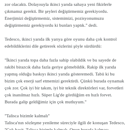
zor olacaktı. Dolayısıyla ikinci yarıda sahaya yeni fikirlerle
çıkmamız gerekti. Bir şeyleri değiştirmemiz gerekiyordu.
Enerjimizi değiştirmemiz, sistemimizi, pozisyonumuzu
değiştirmemiz gerekiyordu ki bunları yaptık." dedi.
Tedesco, ikinci yarıda ilk yarıya göre oyunu daha çok kontrol
edebildiklerini dile getirerek sözlerini şöyle sürdürdü:
"İkinci yarıda topa daha fazla sahip olabildik ve bu sayede de
rakibi birazcık daha fazla geriye gömebildik. Rakip ilk yarıda
yapmış olduğu baskıyı ikinci yarıda gösteremedi. Tabii ki bu
bizim çok enerji sarf etmemizi gerektirdi. Çünkü burada oynamak
çok zor. Çok iyi bir takım, iyi bir teknik direktörleri var, forvetleri
çok inanılmaz hızlı. Süper Lig'de gördüğüm en hızlı forvet.
Burada galip geldiğimiz için çok mutluyum."
"Talisca bizimle kalmalı"
Talisca'nın sözleşme yenileme süreciyle ilgili de konuşan Tedesco,
"Çok basit, Talisca bizimle kalmalı. Onun burada kalması