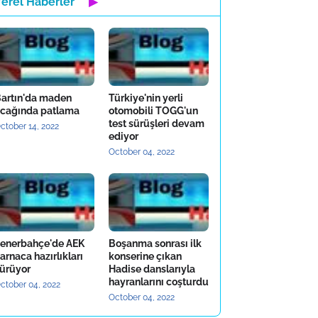
Yerel Haberler
▶
artın'da maden
Türkiye'nin yerli
cağında patlama
otomobili TOGG'un
test sürüşleri devam
ctober 14, 2022
ediyor
October 04, 2022
enerbahçe'de AEK
Boşanma sonrası ilk
arnaca hazırlıkları
konserine çıkan
ürüyor
Hadise danslarıyla
hayranlarını coşturdu
ctober 04, 2022
October 04, 2022