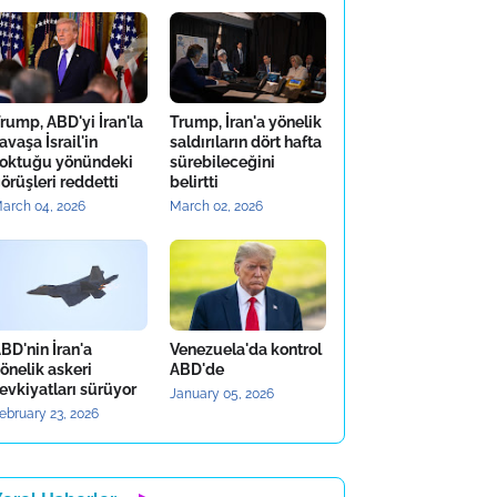
rump, ABD'yi İran'la
Trump, İran'a yönelik
avaşa İsrail'in
saldırıların dört hafta
oktuğu yönündeki
sürebileceğini
örüşleri reddetti
belirtti
arch 04, 2026
March 02, 2026
BD'nin İran'a
Venezuela'da kontrol
önelik askeri
ABD'de
evkiyatları sürüyor
January 05, 2026
ebruary 23, 2026