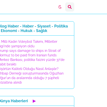
log Haber - Haber - Siyaset - Politika
 Ekonomi - Hukuk - Sağlık
 Milli Kadın Voleybol Takımı, Milletler
igi'nde şampiyon oldu
rump says damage to ships in Strait of
ormuz to be paid from Iranian funds
erkez Bankası, politika faizini yüzde 37'de
abit bıraktı
işörtün Kaliteli Olduğu Nasıl Anlaşılır?
hbap Derneği soruşturmasında Oğuzhan
ğur'un da aralarında olduğu 7 şüpheli
özaltına alındı
Dünya Haberleri
▶