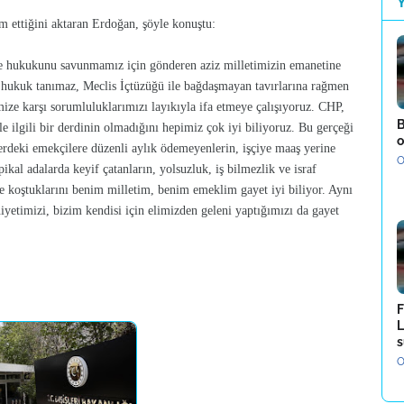
 ettiğini aktaran Erdoğan, şöyle konuştu:
ve hukukunu savunmamız için gönderen aziz milletimizin emanetine
, hukuk tanımaz, Meclis İçtüzüğü ile bağdaşmayan tavırlarına rağmen
imize karşı sorumluluklarımızı layıkıyla ifa etmeye çalışıyoruz. CHP,
B
le ilgili bir derdinin olmadığını hepimiz çok iyi biliyoruz. Bu gerçeği
o
lerdeki emekçilere düzenli aylık ödemeyenlerin, işçiye maaş yerine
O
ikal adalarda keyif çatanların, yolsuzluk, iş bilmezlik ve israf
nde koştuklarını benim milletim, benim emeklim gayet iyi biliyor. Aynı
yetimizi, bizim kendisi için elimizden geleni yaptığımızı da gayet
F
L
s
O