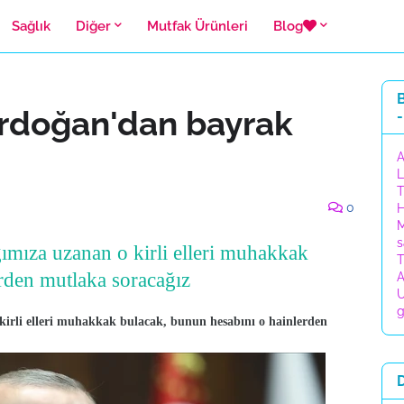
Sağlık
Diğer
Mutfak Ürünleri
Blog
B
rdoğan'dan bayrak
-
A
L
T
0
H
M
s
mıza uzanan o kirli elleri muhakkak
T
rden mutlaka soracağız
A
U
g
rli elleri muhakkak bulacak, bunun hesabını o hainlerden