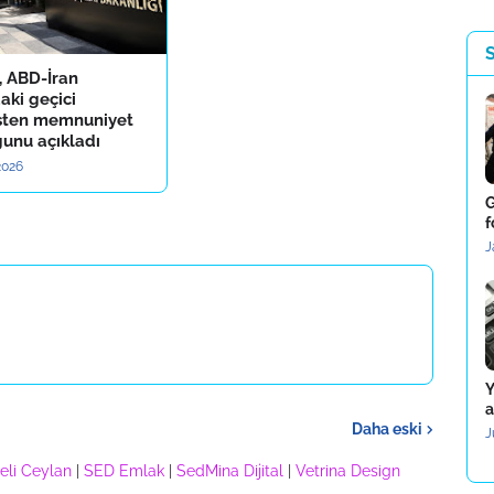
, ABD-İran
aki geçici
sten memnuniyet
unu açıkladı
 2026
G
f
J
Y
a
Daha eski
J
eli Ceylan
|
SED Emlak
|
SedMina Dijital
|
Vetrina Design