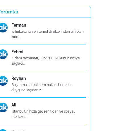
Yorumlar
Ferman
İş hukukunun en temel direklerinden biri olan
kıde...
Fehmi
Kıdem tazminatı, Türk İş Hukuku’nun işçiye
sağladı...
Reyhan
Boşanma süreci hem hukuki hem de
duygusal açıdan z...
Ali
İstanbul’un hızla gelişen ticari ve sosyal
merkezl...