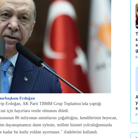
T
s
s
g
M
A
urbaşkanı Erdoğan
y
ip Erdoğan, AK Parti TBMM Grup Toplantısı'nda yaptığı
s
si için hayırlara vesile olmasını diledi.
F
oşkusunun 86 milyonun umutlarını çoğalttığını, kendilerinin heyecan,
'im dayanışmamızı daim eylesin, millete hizmet yolculuğumuzda
ze kadar bu kutlu yoldan ayırmasın." ifadelerini kullandı.