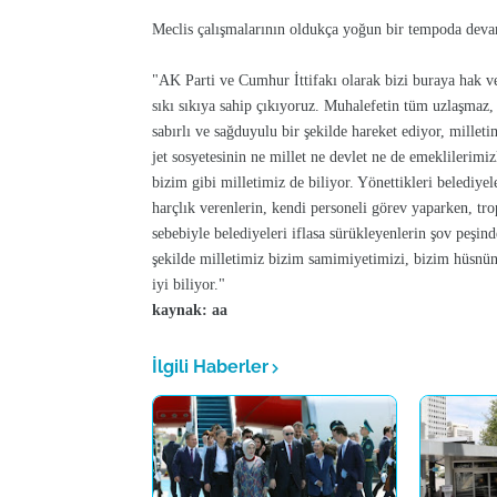
Meclis çalışmalarının oldukça yoğun bir tempoda devam
"AK Parti ve Cumhur İttifakı olarak bizi buraya hak 
sıkı sıkıya sahip çıkıyoruz. Muhalefetin tüm uzlaşmaz
sabırlı ve sağduyulu bir şekilde hareket ediyor, millet
jet sosyetesinin ne millet ne devlet ne de emeklilerimiz
bizim gibi milletimiz de biliyor. Yönettikleri belediye
harçlık verenlerin, kendi personeli görev yaparken, trop
sebebiyle belediyeleri iflasa sürükleyenlerin şov peşi
şekilde milletimiz bizim samimiyetimizi, bizim hüsnüni
iyi biliyor."
kaynak: aa
İlgili Haberler