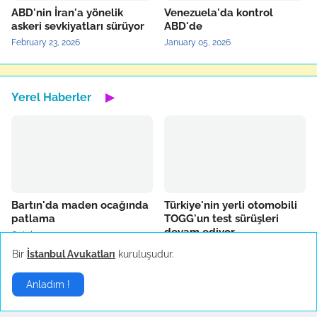
ABD'nin İran'a yönelik
Venezuela'da kontrol
askeri sevkiyatları sürüyor
ABD'de
February 23, 2026
January 05, 2026
Yerel Haberler
▶
Bartın'da maden ocağında
Türkiye'nin yerli otomobili
patlama
TOGG'un test sürüşleri
devam ediyor
October 14, 2022
October 04, 2022
Bir
İstanbul Avukatları
kuruluşudur.
Anladım !