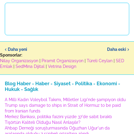
Daha yeni
Daha eski
Sponsorlar:
Nilay Organizasyon
|
Piramit Organizasyon
|
Türeli Ceylan
|
SED
Emlak
|
SedMina Dijital
|
Vetrina Design
Blog Haber - Haber - Siyaset - Politika - Ekonomi -
Hukuk - Sağlık
A Milli Kadın Voleybol Takımı, Milletler Ligi'nde şampiyon oldu
Trump says damage to ships in Strait of Hormuz to be paid
from Iranian funds
Merkez Bankası, politika faizini yüzde 37'de sabit bıraktı
Tişörtün Kaliteli Olduğu Nasıl Anlaşılır?
Ahbap Derneği soruşturmasında Oğuzhan Uğur'un da
aralarında olduğu 7 şüpheli gözaltına alındı