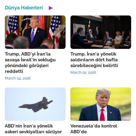
Dünya Haberleri
▶
Trump, ABD'yi İran'la
Trump, İran'a yönelik
savaşa İsrail'in soktuğu
saldırıların dört hafta
yönündeki görüşleri
sürebileceğini belirtti
reddetti
March 02, 2026
March 04, 2026
ABD'nin İran'a yönelik
Venezuela'da kontrol
askeri sevkiyatları sürüyor
ABD'de