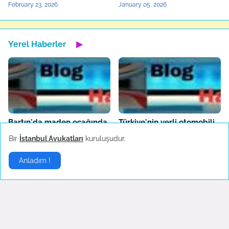
February 23, 2026
January 05, 2026
Yerel Haberler
▶
Bartın'da maden ocağında
Türkiye'nin yerli otomobili
patlama
TOGG'un test sürüşleri
Bir
İstanbul Avukatları
kuruluşudur.
devam ediyor
October 14, 2022
October 04, 2022
Anladım !