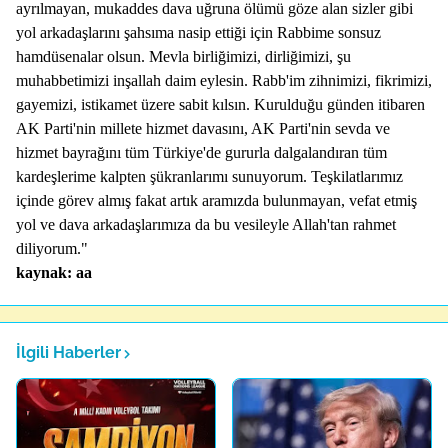
ayrılmayan, mukaddes dava uğruna ölümü göze alan sizler gibi
yol arkadaşlarını şahsıma nasip ettiği için Rabbime sonsuz
hamdüsenalar olsun. Mevla birliğimizi, dirliğimizi, şu
muhabbetimizi inşallah daim eylesin. Rabb'im zihnimizi, fikrimizi,
gayemizi, istikamet üzere sabit kılsın. Kurulduğu günden itibaren
AK Parti'nin millete hizmet davasını, AK Parti'nin sevda ve
hizmet bayrağını tüm Türkiye'de gururla dalgalandıran tüm
kardeşlerime kalpten şükranlarımı sunuyorum. Teşkilatlarımız
içinde görev almış fakat artık aramızda bulunmayan, vefat etmiş
yol ve dava arkadaşlarımıza da bu vesileyle Allah'tan rahmet
diliyorum."
kaynak: aa
İlgili Haberler