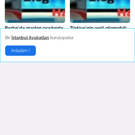
Bartın'da maden ocağında
Türkiye'nin yerli otomobili
patlama
TOGG'un test sürüşleri
Bir
İstanbul Avukatları
kuruluşudur.
devam ediyor
October 14, 2022
October 04, 2022
Anladım !
Fenerbahçe'de AEK
Boşanma sonrası ilk
Larnaca hazırlıkları sürüyor
konserine çıkan Hadise
danslarıyla hayranlarını
October 04, 2022
coşturdu
October 04, 2022