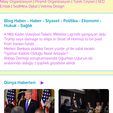
Nilay Organizasyon
|
Piramit Organizasyon
|
Türeli Ceylan
|
SED
Emlak
|
SedMina Dijital
|
Vetrina Design
Blog Haber - Haber - Siyaset - Politika - Ekonomi -
Hukuk - Sağlık
A Milli Kadın Voleybol Takımı, Milletler Ligi'nde şampiyon oldu
Trump says damage to ships in Strait of Hormuz to be paid
from Iranian funds
Merkez Bankası, politika faizini yüzde 37'de sabit bıraktı
Tişörtün Kaliteli Olduğu Nasıl Anlaşılır?
Ahbap Derneği soruşturmasında Oğuzhan Uğur'un da
aralarında olduğu 7 şüpheli gözaltına alındı
Dünya Haberleri
▶