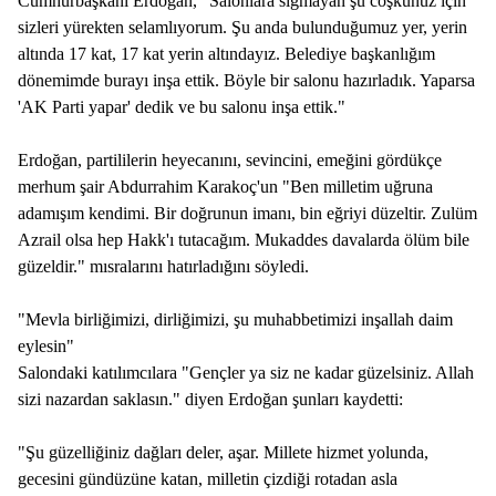
Cumhurbaşkanı Erdoğan, "Salonlara sığmayan şu coşkunuz için
sizleri yürekten selamlıyorum. Şu anda bulunduğumuz yer, yerin
altında 17 kat, 17 kat yerin altındayız. Belediye başkanlığım
dönemimde burayı inşa ettik. Böyle bir salonu hazırladık. Yaparsa
'AK Parti yapar' dedik ve bu salonu inşa ettik."
Erdoğan, partililerin heyecanını, sevincini, emeğini gördükçe
merhum şair Abdurrahim Karakoç'un "Ben milletim uğruna
adamışım kendimi. Bir doğrunun imanı, bin eğriyi düzeltir. Zulüm
Azrail olsa hep Hakk'ı tutacağım. Mukaddes davalarda ölüm bile
güzeldir." mısralarını hatırladığını söyledi.
"Mevla birliğimizi, dirliğimizi, şu muhabbetimizi inşallah daim
eylesin"
Salondaki katılımcılara "Gençler ya siz ne kadar güzelsiniz. Allah
sizi nazardan saklasın." diyen Erdoğan şunları kaydetti:
"Şu güzelliğiniz dağları deler, aşar. Millete hizmet yolunda,
gecesini gündüzüne katan, milletin çizdiği rotadan asla