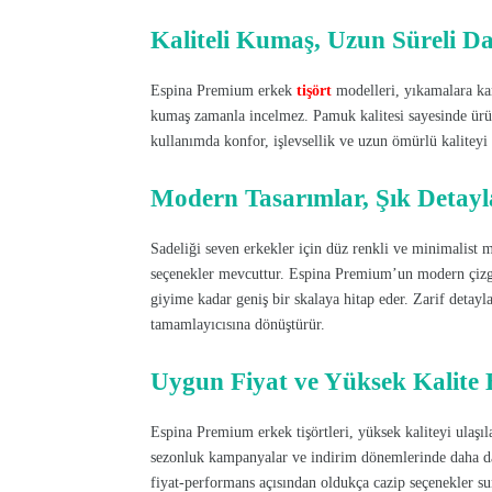
Kaliteli Kumaş, Uzun Süreli Da
Espina Premium erkek
tişört
modelleri, yıkamalara kar
kumaş zamanla incelmez. Pamuk kalitesi sayesinde ür
kullanımda konfor, işlevsellik ve uzun ömürlü kaliteyi 
Modern Tasarımlar, Şık Detayl
Sadeliği seven erkekler için düz renkli ve minimalist mod
seçenekler mevcuttur. Espina Premium’un modern çizgil
giyime kadar geniş bir skalaya hitap eder. Zarif detaylar
tamamlayıcısına dönüştürür.
Uygun Fiyat ve Yüksek Kalite 
Espina Premium erkek tişörtleri, yüksek kaliteyi ulaşıla
sezonluk kampanyalar ve indirim dönemlerinde daha da av
fiyat-performans açısından oldukça cazip seçenekler s