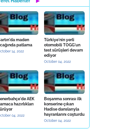
Yerel Haberler
▶
artın'da maden
Türkiye'nin yerli
cağında patlama
otomobili TOGG'un
test sürüşleri devam
ctober 14, 2022
ediyor
October 04, 2022
enerbahçe'de AEK
Boşanma sonrası ilk
arnaca hazırlıkları
konserine çıkan
ürüyor
Hadise danslarıyla
hayranlarını coşturdu
ctober 04, 2022
October 04, 2022