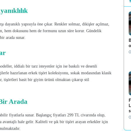
yanıklılık
şı dayanıklı yapısıyla öne çıkar. Renkler solmaz, dikişler açılmaz,
ün, hem dokusunu hem de formunu uzun süre korur. Gündelik
bir arada sunar.
B
o
ar
O
eller, iddialı bir tarz isteyenler için ise baskılı ve desenli
erle hazırlanan erkek tişört koleksiyonu, sokak modasından klasik
, tişörtleri basit bir giyim ürünü olmaktan çıkarıp stil
Bir Arada
F
L
s
bilir fiyatlarla sunar. Başlangıç fiyatları 299 TL civarında olup,
O
antajlı hale gelir. Kaliteli ve şık bir tişört arayan erkekler için
unulmaktadır.