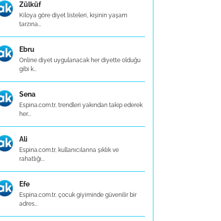
Zülküf
Kiloya göre diyet listeleri, kişinin yaşam
tarzına...
Ebru
Online diyet uygulanacak her diyette olduğu
gibi k...
Sena
Espina.com.tr, trendleri yakından takip ederek
her...
Ali
Espina.com.tr, kullanıcılarına şıklık ve
rahatlığı...
Efe
Espina.com.tr, çocuk giyiminde güvenilir bir
adres...