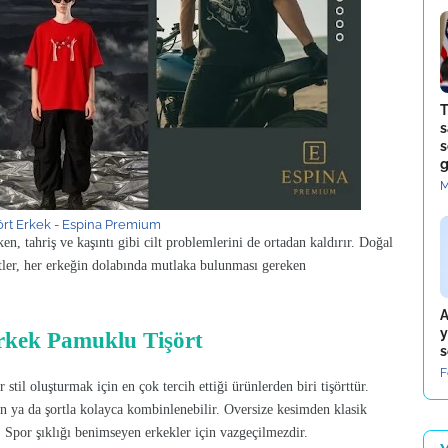
T
s
s
g
M
rt Erkek - Espina Premium
en, tahriş ve kaşıntı gibi cilt problemlerini de ortadan kaldırır. Doğal
ler, her erkeğin dolabında mutlaka bulunması gereken
A
y
rkek Pamuklu Tişört
s
F
til oluşturmak için en çok tercih ettiği ürünlerden biri tişörttür.
n ya da şortla kolayca kombinlenebilir. Oversize kesimden klasik
r. Spor şıklığı benimseyen erkekler için vazgeçilmezdir.