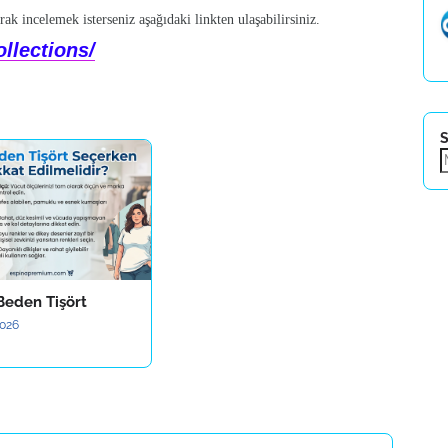
ak incelemek isterseniz aşağıdaki linkten ulaşabilirsiniz.
llections/
S
Beden Tişört
2026