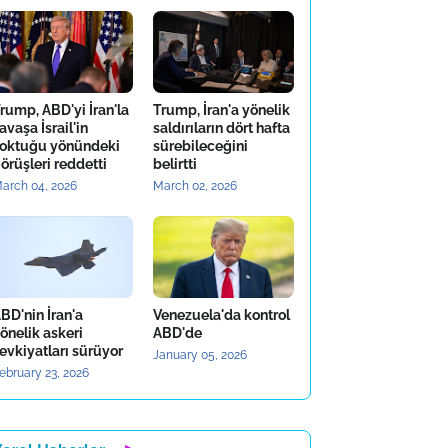
rump, ABD'yi İran'la
Trump, İran'a yönelik
avaşa İsrail'in
saldırıların dört hafta
oktuğu yönündeki
sürebileceğini
örüşleri reddetti
belirtti
arch 04, 2026
March 02, 2026
BD'nin İran'a
Venezuela'da kontrol
önelik askeri
ABD'de
evkiyatları sürüyor
January 05, 2026
ebruary 23, 2026