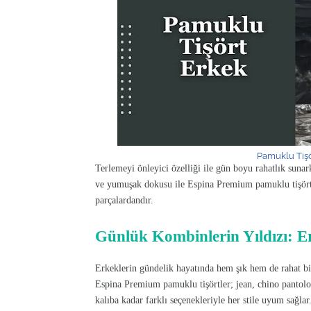
Pamuklu Tişö
Terlemeyi önleyici özelliği ile gün boyu rahatlık sunark
ve yumuşak dokusu ile Espina Premium pamuklu tişört
parçalardandır.
Günlük Kombinlerin Yıldızı: E
Erkeklerin gündelik hayatında hem şık hem de rahat bir s
Espina Premium pamuklu tişörtler; jean, chino pantolo
kalıba kadar farklı seçenekleriyle her stile uyum sağla