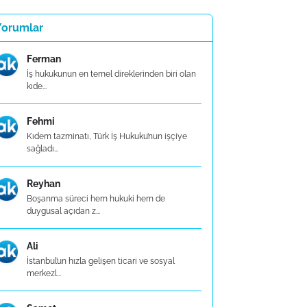
Yorumlar
Ferman
İş hukukunun en temel direklerinden biri olan
kıde...
Fehmi
Kıdem tazminatı, Türk İş Hukuku’nun işçiye
sağladı...
Reyhan
Boşanma süreci hem hukuki hem de
duygusal açıdan z...
Ali
İstanbul’un hızla gelişen ticari ve sosyal
merkezl...