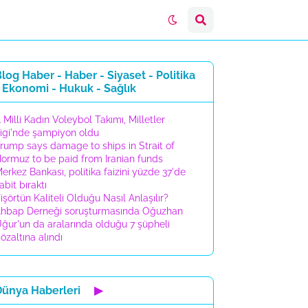
log Haber - Haber - Siyaset - Politika
 Ekonomi - Hukuk - Sağlık
 Milli Kadın Voleybol Takımı, Milletler
igi'nde şampiyon oldu
rump says damage to ships in Strait of
ormuz to be paid from Iranian funds
erkez Bankası, politika faizini yüzde 37'de
abit bıraktı
işörtün Kaliteli Olduğu Nasıl Anlaşılır?
hbap Derneği soruşturmasında Oğuzhan
ğur'un da aralarında olduğu 7 şüpheli
özaltına alındı
Dünya Haberleri
▶