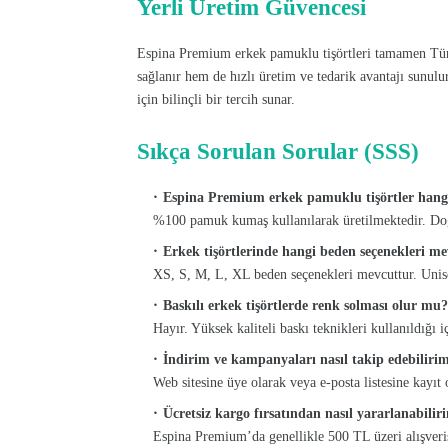
Yerli Üretim Güvencesi
Espina Premium erkek pamuklu tişörtleri tamamen Türki
sağlanır hem de hızlı üretim ve tedarik avantajı sunulu
için bilinçli bir tercih sunar.
Sıkça Sorulan Sorular (SSS)
Espina Premium erkek pamuklu tişörtler hangi
%100 pamuk kumaş kullanılarak üretilmektedir. Doğal
Erkek tişörtlerinde hangi beden seçenekleri m
XS, S, M, L, XL beden seçenekleri mevcuttur. Unisex
Baskılı erkek tişörtlerde renk solması olur mu?
Hayır. Yüksek kaliteli baskı teknikleri kullanıldığı 
İndirim ve kampanyaları nasıl takip edebiliri
Web sitesine üye olarak veya e-posta listesine kayıt o
Ücretsiz kargo fırsatından nasıl yararlanabilir
Espina Premium’da genellikle 500 TL üzeri alışveri