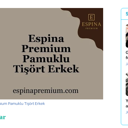
G
f
J
Y
ium Pamuklu Tişört Erkek
a
J
ar