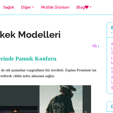
Sağlık
Diğer
Mutfak Ürünleri
Blog
B
rkek Modelleri
-
A
1
L
T
lerinde Pamuk Konforu
H
M
s
 stil açısından vazgeçilmez bir tercihtir. Espina Premium’un
T
ilerek cildin nefes almasını sağlar.
A
U
g