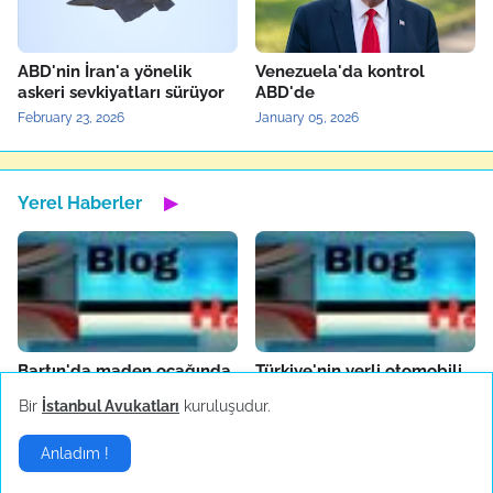
ABD'nin İran'a yönelik
Venezuela'da kontrol
askeri sevkiyatları sürüyor
ABD'de
February 23, 2026
January 05, 2026
Yerel Haberler
▶
Bartın'da maden ocağında
Türkiye'nin yerli otomobili
patlama
TOGG'un test sürüşleri
Bir
İstanbul Avukatları
kuruluşudur.
devam ediyor
October 14, 2022
October 04, 2022
Anladım !