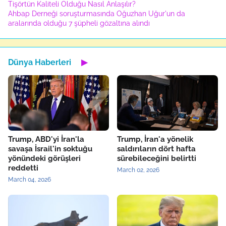
Tişörtün Kaliteli Olduğu Nasıl Anlaşılır?
Ahbap Derneği soruşturmasında Oğuzhan Uğur'un da
aralarında olduğu 7 şüpheli gözaltına alındı
Dünya Haberleri
▶
Trump, ABD'yi İran'la
Trump, İran'a yönelik
savaşa İsrail'in soktuğu
saldırıların dört hafta
yönündeki görüşleri
sürebileceğini belirtti
reddetti
March 02, 2026
March 04, 2026