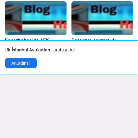
Fenerbahçe'de AEK
Boşanma sonrası ilk
Larnaca hazırlıkları sürüyor
konserine çıkan Hadise
Bir
İstanbul Avukatları
kuruluşudur.
danslarıyla hayranlarını
October 04, 2022
coşturdu
Anladım !
October 04, 2022
Son Dakika
▶
Gezeravcı uzaydan
İsrail yine saldırdı