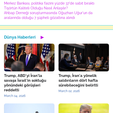
Merkez Bankası, politika faizini yüzde 37'de sabit bıraktı
Tişörtün Kaliteli Olduğu Nasıl Anlaşılır?
Ahbap Derneği soruşturmasında Oğuzhan Uğur'un da
aralarında olduğu 7 şüpheli gözaltına alındı
Dünya Haberleri
▶
Trump, ABD'yi İran'la
Trump, İran'a yönelik
savaşa İsrail'in soktuğu
saldırıların dört hafta
yönündeki görüşleri
sürebileceğini belirtti
reddetti
March 02, 2026
March 04, 2026