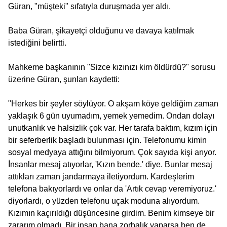
Güran, "müşteki" sıfatıyla duruşmada yer aldı.
Baba Güran, şikayetçi olduğunu ve davaya katılmak
istediğini belirtti.
Mahkeme başkanının "Sizce kızınızı kim öldürdü?" sorusu
üzerine Güran, şunları kaydetti:
"Herkes bir şeyler söylüyor. O akşam köye geldiğim zaman
yaklaşık 6 gün uyumadım, yemek yemedim. Ondan dolayı
unutkanlık ve halsizlik çok var. Her tarafa baktım, kızım için
bir seferberlik başladı bulunması için. Telefonumu kimin
sosyal medyaya attığını bilmiyorum. Çok sayıda kişi arıyor.
İnsanlar mesaj atıyorlar, 'Kızın bende.' diye. Bunlar mesaj
attıkları zaman jandarmaya iletiyordum. Kardeşlerim
telefona bakıyorlardı ve onlar da 'Artık cevap veremiyoruz.'
diyorlardı, o yüzden telefonu uçak moduna alıyordum.
Kızımın kaçırıldığı düşüncesine girdim. Benim kimseye bir
zararım olmadı. Bir insan bana zorbalık yaparsa ben de