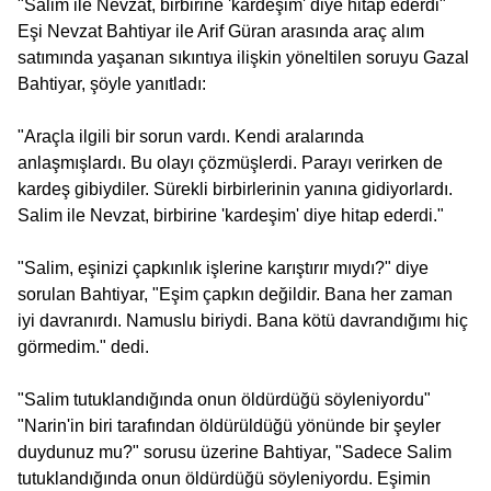
"Salim ile Nevzat, birbirine 'kardeşim' diye hitap ederdi"
Eşi Nevzat Bahtiyar ile Arif Güran arasında araç alım
satımında yaşanan sıkıntıya ilişkin yöneltilen soruyu Gazal
Bahtiyar, şöyle yanıtladı:
"Araçla ilgili bir sorun vardı. Kendi aralarında
anlaşmışlardı. Bu olayı çözmüşlerdi. Parayı verirken de
kardeş gibiydiler. Sürekli birbirlerinin yanına gidiyorlardı.
Salim ile Nevzat, birbirine 'kardeşim' diye hitap ederdi."
"Salim, eşinizi çapkınlık işlerine karıştırır mıydı?" diye
sorulan Bahtiyar, "Eşim çapkın değildir. Bana her zaman
iyi davranırdı. Namuslu biriydi. Bana kötü davrandığımı hiç
görmedim." dedi.
"Salim tutuklandığında onun öldürdüğü söyleniyordu"
"Narin'in biri tarafından öldürüldüğü yönünde bir şeyler
duydunuz mu?" sorusu üzerine Bahtiyar, "Sadece Salim
tutuklandığında onun öldürdüğü söyleniyordu. Eşimin