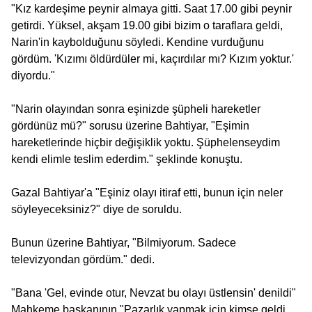
"Kız kardeşime peynir almaya gitti. Saat 17.00 gibi peynir
getirdi. Yüksel, akşam 19.00 gibi bizim o taraflara geldi,
Narin'in kaybolduğunu söyledi. Kendine vurduğunu
gördüm. 'Kızımı öldürdüler mi, kaçırdılar mı? Kızım yoktur.'
diyordu."
"Narin olayından sonra eşinizde şüpheli hareketler
gördünüz mü?" sorusu üzerine Bahtiyar, "Eşimin
hareketlerinde hiçbir değişiklik yoktu. Şüphelenseydim
kendi elimle teslim ederdim." şeklinde konuştu.
Gazal Bahtiyar'a "Eşiniz olayı itiraf etti, bunun için neler
söyleyeceksiniz?" diye de soruldu.
Bunun üzerine Bahtiyar, "Bilmiyorum. Sadece
televizyondan gördüm." dedi.
"Bana 'Gel, evinde otur, Nevzat bu olayı üstlensin' denildi"
Mahkeme başkanının "Pazarlık yapmak için kimse geldi