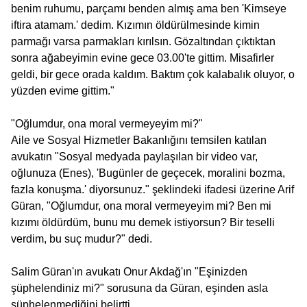
benim ruhumu, parçamı benden almış ama ben 'Kimseye
iftira atamam.' dedim. Kızımın öldürülmesinde kimin
parmağı varsa parmakları kırılsın. Gözaltından çıktıktan
sonra ağabeyimin evine gece 03.00'te gittim. Misafirler
geldi, bir gece orada kaldım. Baktım çok kalabalık oluyor, o
yüzden evime gittim."
"Oğlumdur, ona moral vermeyeyim mi?"
Aile ve Sosyal Hizmetler Bakanlığını temsilen katılan
avukatın "Sosyal medyada paylaşılan bir video var,
oğlunuza (Enes), 'Bugünler de geçecek, moralini bozma,
fazla konuşma.' diyorsunuz." şeklindeki ifadesi üzerine Arif
Güran, "Oğlumdur, ona moral vermeyeyim mi? Ben mi
kızımı öldürdüm, bunu mu demek istiyorsun? Bir teselli
verdim, bu suç mudur?" dedi.
Salim Güran'ın avukatı Onur Akdağ'ın "Eşinizden
şüphelendiniz mi?" sorusuna da Güran, eşinden asla
şüphelenmediğini belirtti.