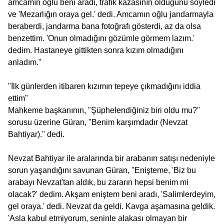
amcamın oğlu beni aradı, trafik kazasının olduğunu söyledi
ve 'Mezarlığın oraya gel.' dedi. Amcamın oğlu jandarmayla
beraberdi, jandarma bana fotoğrafı gösterdi, az da olsa
benzettim. 'Onun olmadığını gözümle görmem lazım.'
dedim. Hastaneye gittikten sonra kızım olmadığını
anladım."
"İlk günlerden itibaren kızımın tepeye çıkmadığını iddia
ettim"
Mahkeme başkanının, "Şüphelendiğiniz biri oldu mu?"
sorusu üzerine Güran, "Benim karşımdadır (Nevzat
Bahtiyar)." dedi.
Nevzat Bahtiyar ile aralarında bir arabanın satışı nedeniyle
sorun yaşandığını savunan Güran, "Enişteme, 'Biz bu
arabayı Nevzat'tan aldık, bu zararın hepsi benim mi
olacak?' dedim. Akşam eniştem beni aradı, 'Salimlerdeyim,
gel oraya.' dedi. Nevzat da geldi. Kavga aşamasına geldik.
'Asla kabul etmiyorum, seninle alakası olmayan bir