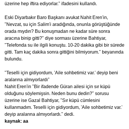
üzerine hep iftira ediyorlar." ifadesini kullandı.
Eski Diyarbakır Baro Başkanı avukat Nahit Eren'in,
"Nevzat, su için Salim'i aradığında, onunla görüştüğünde
orada mıydın? Bu konuşmadan ne kadar süre sonra
aracına binip gitti?" diye sorması üzerine Bahtiyar,
"Telefonda su ile ilgili konuştu. 10-20 dakika gibi bir sürede
gitti. Tam kaç dakika sonra gittiğini bilmiyorum." beyanında
bulundu.
"Teselli için gidiyordum, 'Aile sohbetimiz var.' deyip beni
aralarına almıyorlardı"
Nahit Eren'in "Bir ifadende Güran ailesi için sır küpü
olduğunu söylemişsin. Neden bunu dedin?" sorusu
üzerine ise Gazal Bahtiyar, "Sır küpü cümlesini
kullanmadım. Teselli için gidiyordum, 'Aile sohbetimiz var.'
deyip aralarına almıyorlardı." dedi.
kaynak: aa