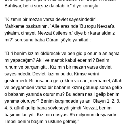
Bahtiyar, belki suçsuz da olabilir." diye konuştu.
"Kızımın bir mezarı varsa devlet sayesindedir"
Mahkeme başkanının, "Aile arasında 'Bu topu Nevzat'a
yıkalım, cinayeti Nevzat üstlensin.' diye bir karar aldınız
mı?" sorusunu baba Güran, şöyle yanıtladı:
"Biri benim kızımı öldürecek ve ben gidip onunla anlaşma
mı yapacağım? Akıl ve mantık kabul eder mi? Benim
ruhum ve parçam gitti. Kızımın bir mezarı varsa devlet
sayesindedir. Devlet, kızımı buldu. Kimse yerini
göstermedi. Bir insanda gerçekten vicdan, merhamet, Allah
ve peygamberi varsa bir babanın kızını götürüp sonra gelip
o babanın yanında oturur mu? Bu adam nasıl gelip benim
yanıma oturuyor? Benim karşımdadır şu an. Olayın 1, 2, 3,
4, 5. günü gelip bana söyleseydi şimdi Nevzat, benim
başımın tacıydı. Kızımın dosyası 85 milyonun dosyasıdır.
Hepsi benim başımın üstüne gelmiş."