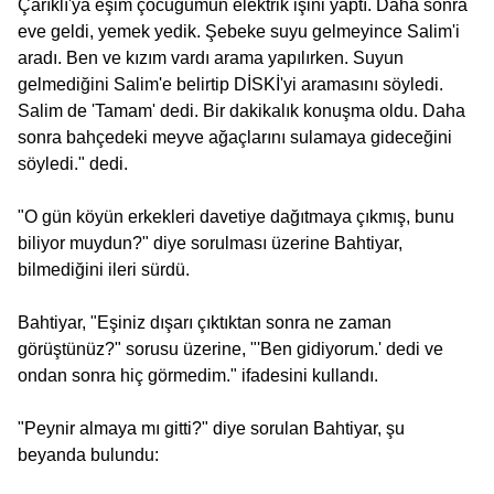
Çarıklı'ya eşim çocuğumun elektrik işini yaptı. Daha sonra
eve geldi, yemek yedik. Şebeke suyu gelmeyince Salim'i
aradı. Ben ve kızım vardı arama yapılırken. Suyun
gelmediğini Salim'e belirtip DİSKİ'yi aramasını söyledi.
Salim de 'Tamam' dedi. Bir dakikalık konuşma oldu. Daha
sonra bahçedeki meyve ağaçlarını sulamaya gideceğini
söyledi." dedi.
"O gün köyün erkekleri davetiye dağıtmaya çıkmış, bunu
biliyor muydun?" diye sorulması üzerine Bahtiyar,
bilmediğini ileri sürdü.
Bahtiyar, "Eşiniz dışarı çıktıktan sonra ne zaman
görüştünüz?" sorusu üzerine, "'Ben gidiyorum.' dedi ve
ondan sonra hiç görmedim." ifadesini kullandı.
"Peynir almaya mı gitti?" diye sorulan Bahtiyar, şu
beyanda bulundu: