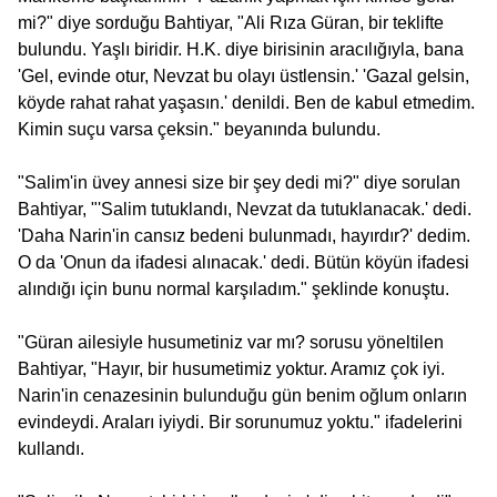
mi?" diye sorduğu Bahtiyar, "Ali Rıza Güran, bir teklifte
bulundu. Yaşlı biridir. H.K. diye birisinin aracılığıyla, bana
'Gel, evinde otur, Nevzat bu olayı üstlensin.' 'Gazal gelsin,
köyde rahat rahat yaşasın.' denildi. Ben de kabul etmedim.
Kimin suçu varsa çeksin." beyanında bulundu.
"Salim'in üvey annesi size bir şey dedi mi?" diye sorulan
Bahtiyar, "'Salim tutuklandı, Nevzat da tutuklanacak.' dedi.
'Daha Narin'in cansız bedeni bulunmadı, hayırdır?' dedim.
O da 'Onun da ifadesi alınacak.' dedi. Bütün köyün ifadesi
alındığı için bunu normal karşıladım." şeklinde konuştu.
"Güran ailesiyle husumetiniz var mı? sorusu yöneltilen
Bahtiyar, "Hayır, bir husumetimiz yoktur. Aramız çok iyi.
Narin'in cenazesinin bulunduğu gün benim oğlum onların
evindeydi. Araları iyiydi. Bir sorunumuz yoktu." ifadelerini
kullandı.