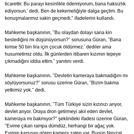
ticarettir. Bu parayı kesinlikle ödemiyorum, bana haksızlık
ediyorsun.' dedi. Ben de kekemeliğiyle dalga geçtim. Bu
konuşmalarımız sakin geçmedi." ifadelerini kullandı.
Mahkeme başkanının, "Bu olaydan dolayı sana kin
beslediğini mi düşünüyorsun?" sorusuna Güran, "Bana
kimse 50 bin lira için çocuk öldürmez.' dediler ama
husumetimiz oldu. İlk günlerden itibaren kızımın tepeye
çıkmadığını iddia ettim." yanıtını verdi.
Mahkeme başkanının, "Devletin kameraya bakmadığını mı
söylüyorsunuz?" sorusu üzerine Güran, "Bizim bakma
yetkimiz yok." dedi.
Mahkeme başkanının, "Tüm Türkiye sizin kızınızı arıyor,
devlet arıyor. Oraya dron getirmeyi akıl eden devlet,
kameraya mı bakmıyor?" şeklindeki ifadesi üzerine Güran,
"Evime çıkan rampa dümdüz, herhangi bir ağaç yok.
Evimin karşısını gören kamera zaten var. Bugün Nevzat