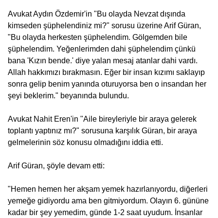
Avukat Aydın Özdemir'in "Bu olayda Nevzat dışında
kimseden şüphelendiniz mi?" sorusu üzerine Arif Güran,
"Bu olayda herkesten şüphelendim. Gölgemden bile
şüphelendim. Yeğenlerimden dahi şüphelendim çünkü
bana 'Kızın bende.' diye yalan mesaj atanlar dahi vardı.
Allah hakkımızı bırakmasın. Eğer bir insan kızımı saklayıp
sonra gelip benim yanında oturuyorsa ben o insandan her
şeyi beklerim." beyanında bulundu.
Avukat Nahit Eren'in "Aile bireyleriyle bir araya gelerek
toplantı yaptınız mı?" sorusuna karşılık Güran, bir araya
gelmelerinin söz konusu olmadığını iddia etti.
Arif Güran, şöyle devam etti:
"Hemen hemen her akşam yemek hazırlanıyordu, diğerleri
yemeğe gidiyordu ama ben gitmiyordum. Olayın 6. gününe
kadar bir şey yemedim, günde 1-2 saat uyudum. İnsanlar