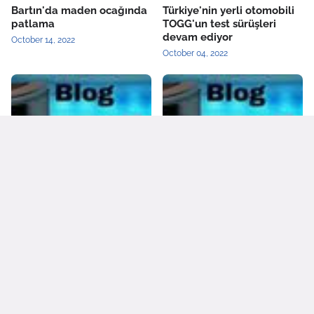
Bartın'da maden ocağında
Türkiye'nin yerli otomobili
patlama
TOGG'un test sürüşleri
devam ediyor
October 14, 2022
October 04, 2022
Fenerbahçe'de AEK
Boşanma sonrası ilk
Larnaca hazırlıkları sürüyor
konserine çıkan Hadise
danslarıyla hayranlarını
October 04, 2022
coşturdu
October 04, 2022
Son Dakika
▶