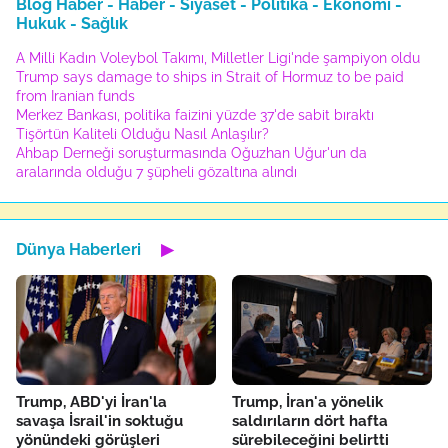
Blog Haber - Haber - Siyaset - Politika - Ekonomi -
Hukuk - Sağlık
A Milli Kadın Voleybol Takımı, Milletler Ligi'nde şampiyon oldu
Trump says damage to ships in Strait of Hormuz to be paid
from Iranian funds
Merkez Bankası, politika faizini yüzde 37'de sabit bıraktı
Tişörtün Kaliteli Olduğu Nasıl Anlaşılır?
Ahbap Derneği soruşturmasında Oğuzhan Uğur'un da
aralarında olduğu 7 şüpheli gözaltına alındı
Dünya Haberleri
▶
Trump, ABD'yi İran'la
Trump, İran'a yönelik
savaşa İsrail'in soktuğu
saldırıların dört hafta
yönündeki görüşleri
sürebileceğini belirtti