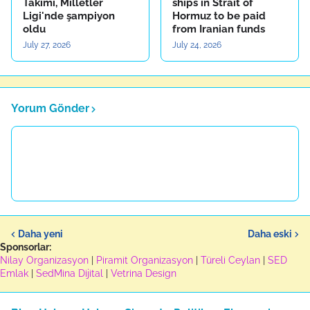
Takımı, Milletler
ships in Strait of
Ligi'nde şampiyon
Hormuz to be paid
oldu
from Iranian funds
July 27, 2026
July 24, 2026
Yorum Gönder
Daha yeni
Daha eski
Sponsorlar:
Nilay Organizasyon
|
Piramit Organizasyon
|
Türeli Ceylan
|
SED
Emlak
|
SedMina Dijital
|
Vetrina Design