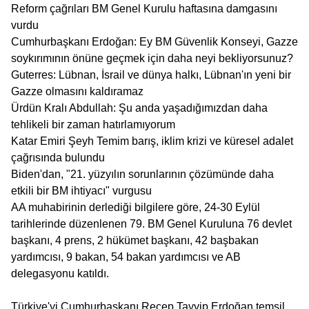
Reform çağrıları BM Genel Kurulu haftasına damgasını
vurdu
Cumhurbaşkanı Erdoğan: Ey BM Güvenlik Konseyi, Gazze
soykırımının önüne geçmek için daha neyi bekliyorsunuz?
Guterres: Lübnan, İsrail ve dünya halkı, Lübnan'ın yeni bir
Gazze olmasını kaldıramaz
Ürdün Kralı Abdullah: Şu anda yaşadığımızdan daha
tehlikeli bir zaman hatırlamıyorum
Katar Emiri Şeyh Temim barış, iklim krizi ve küresel adalet
çağrısında bulundu
Biden'dan, "21. yüzyılın sorunlarının çözümünde daha
etkili bir BM ihtiyacı" vurgusu
AA muhabirinin derlediği bilgilere göre, 24-30 Eylül
tarihlerinde düzenlenen 79. BM Genel Kuruluna 76 devlet
başkanı, 4 prens, 2 hükümet başkanı, 42 başbakan
yardımcısı, 9 bakan, 54 bakan yardımcısı ve AB
delegasyonu katıldı.
Türkiye'yi Cumhurbaşkanı Recep Tayyip Erdoğan temsil