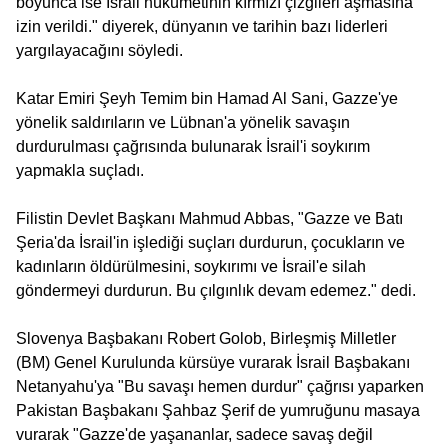
boyunca ise İsrail hükümetinin kırmızı çizgileri aşmasına
izin verildi." diyerek, dünyanın ve tarihin bazı liderleri
yargılayacağını söyledi.
Katar Emiri Şeyh Temim bin Hamad Al Sani, Gazze'ye
yönelik saldırıların ve Lübnan'a yönelik savaşın
durdurulması çağrısında bulunarak İsrail'i soykırım
yapmakla suçladı.
Filistin Devlet Başkanı Mahmud Abbas, "Gazze ve Batı
Şeria'da İsrail'in işlediği suçları durdurun, çocukların ve
kadınların öldürülmesini, soykırımı ve İsrail'e silah
göndermeyi durdurun. Bu çılgınlık devam edemez." dedi.
Slovenya Başbakanı Robert Golob, Birleşmiş Milletler
(BM) Genel Kurulunda kürsüye vurarak İsrail Başbakanı
Netanyahu'ya "Bu savaşı hemen durdur" çağrısı yaparken
Pakistan Başbakanı Şahbaz Şerif de yumruğunu masaya
vurarak "Gazze'de yaşananlar, sadece savaş değil