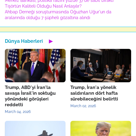
Merkez Bankası, politika faizini yüzde 37'de sabit bıraktı
Tişörtün Kaliteli Olduğu Nasıl Anlaşılır?
Ahbap Derneği soruşturmasında Oğuzhan Uğur'un da
aralarında olduğu 7 şüpheli gözaltına alındı
Dünya Haberleri
▶
Trump, ABD'yi İran'la
Trump, İran'a yönelik
savaşa İsrail'in soktuğu
saldırıların dört hafta
yönündeki görüşleri
sürebileceğini belirtti
reddetti
March 02, 2026
March 04, 2026