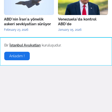
ABD'nin İran'a yönelik
Venezuela'da kontrol
askeri sevkiyatları sürüyor
ABD'de
February 23, 2026
January 05, 2026
Bir
İstanbul Avukatları
kuruluşudur.
Yerel Haberler
▶
Anladım !
Bartın'da maden ocağında
Türkiye'nin yerli otomobili
patlama
TOGG'un test sürüşleri
devam ediyor
October 14, 2022
October 04, 2022