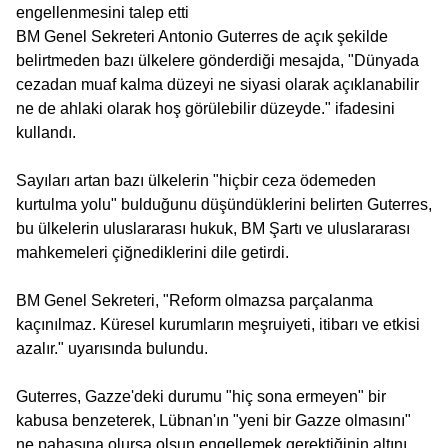
engellenmesini talep etti
BM Genel Sekreteri Antonio Guterres de açık şekilde
belirtmeden bazı ülkelere gönderdiği mesajda, "Dünyada
cezadan muaf kalma düzeyi ne siyasi olarak açıklanabilir
ne de ahlaki olarak hoş görülebilir düzeyde." ifadesini
kullandı.
Sayıları artan bazı ülkelerin "hiçbir ceza ödemeden
kurtulma yolu" bulduğunu düşündüklerini belirten Guterres,
bu ülkelerin uluslararası hukuk, BM Şartı ve uluslararası
mahkemeleri çiğnediklerini dile getirdi.
BM Genel Sekreteri, "Reform olmazsa parçalanma
kaçınılmaz. Küresel kurumların meşruiyeti, itibarı ve etkisi
azalır." uyarısında bulundu.
Guterres, Gazze'deki durumu "hiç sona ermeyen" bir
kabusa benzeterek, Lübnan'ın "yeni bir Gazze olmasını"
ne pahasına olursa olsun engellemek gerektiğinin altını