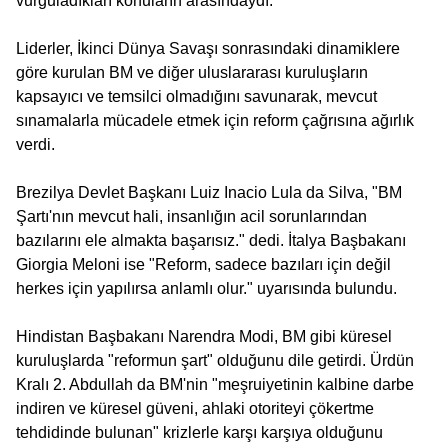
vurguladıkları konuların arasındaydı.
Liderler, İkinci Dünya Savaşı sonrasındaki dinamiklere
göre kurulan BM ve diğer uluslararası kuruluşların
kapsayıcı ve temsilci olmadığını savunarak, mevcut
sınamalarla mücadele etmek için reform çağrısına ağırlık
verdi.
Brezilya Devlet Başkanı Luiz Inacio Lula da Silva, "BM
Şartı'nın mevcut hali, insanlığın acil sorunlarından
bazılarını ele almakta başarısız." dedi. İtalya Başbakanı
Giorgia Meloni ise "Reform, sadece bazıları için değil
herkes için yapılırsa anlamlı olur." uyarısında bulundu.
Hindistan Başbakanı Narendra Modi, BM gibi küresel
kuruluşlarda "reformun şart" olduğunu dile getirdi. Ürdün
Kralı 2. Abdullah da BM'nin "meşruiyetinin kalbine darbe
indiren ve küresel güveni, ahlaki otoriteyi çökertme
tehdidinde bulunan" krizlerle karşı karşıya olduğunu