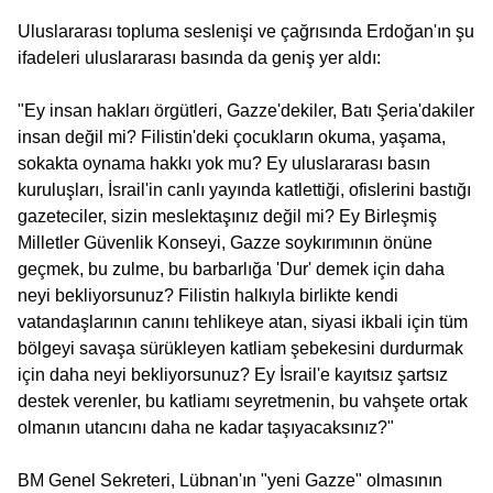
Uluslararası topluma seslenişi ve çağrısında Erdoğan'ın şu
ifadeleri uluslararası basında da geniş yer aldı:
"Ey insan hakları örgütleri, Gazze'dekiler, Batı Şeria'dakiler
insan değil mi? Filistin'deki çocukların okuma, yaşama,
sokakta oynama hakkı yok mu? Ey uluslararası basın
kuruluşları, İsrail'in canlı yayında katlettiği, ofislerini bastığı
gazeteciler, sizin meslektaşınız değil mi? Ey Birleşmiş
Milletler Güvenlik Konseyi, Gazze soykırımının önüne
geçmek, bu zulme, bu barbarlığa 'Dur' demek için daha
neyi bekliyorsunuz? Filistin halkıyla birlikte kendi
vatandaşlarının canını tehlikeye atan, siyasi ikbali için tüm
bölgeyi savaşa sürükleyen katliam şebekesini durdurmak
için daha neyi bekliyorsunuz? Ey İsrail'e kayıtsız şartsız
destek verenler, bu katliamı seyretmenin, bu vahşete ortak
olmanın utancını daha ne kadar taşıyacaksınız?"
BM Genel Sekreteri, Lübnan'ın "yeni Gazze" olmasının