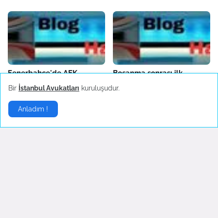
Fenerbahçe'de AEK
Boşanma sonrası ilk
Larnaca hazırlıkları sürüyor
konserine çıkan Hadise
Bir
İstanbul Avukatları
kuruluşudur.
danslarıyla hayranlarını
October 04, 2022
coşturdu
Anladım !
October 04, 2022
Son Dakika
▶