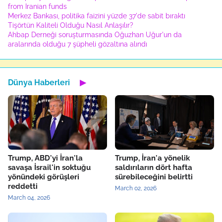
from Iranian funds
Merkez Bankası, politika faizini yüzde 37'de sabit bıraktı
Tişörtün Kaliteli Olduğu Nasıl Anlaşılır?
Ahbap Derneği soruşturmasında Oğuzhan Uğur'un da
aralarında olduğu 7 şüpheli gözaltına alındı
Dünya Haberleri
▶
Trump, ABD'yi İran'la
Trump, İran'a yönelik
savaşa İsrail'in soktuğu
saldırıların dört hafta
yönündeki görüşleri
sürebileceğini belirtti
reddetti
March 02, 2026
March 04, 2026