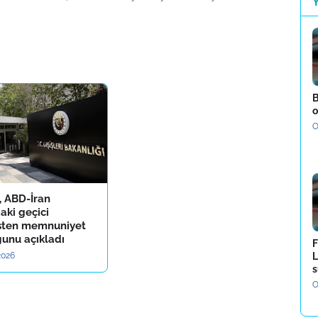
B
o
O
, ABD-İran
aki geçici
sten memnuniyet
unu açıkladı
F
 2026
L
s
O