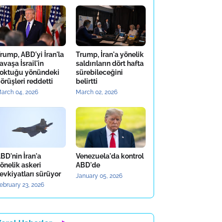
rump, ABD'yi İran'la
Trump, İran'a yönelik
avaşa İsrail'in
saldırıların dört hafta
oktuğu yönündeki
sürebileceğini
örüşleri reddetti
belirtti
arch 04, 2026
March 02, 2026
BD'nin İran'a
Venezuela'da kontrol
önelik askeri
ABD'de
evkiyatları sürüyor
January 05, 2026
ebruary 23, 2026