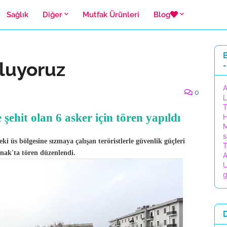
Sağlık
Diğer
Mutfak Ürünleri
Blog
B
rluyoruz
-
A
0
L
T
şehit olan 6 asker için tören yapıldı
H
M
s
ki üs bölgesine sızmaya çalışan teröristlerle güvenlik güçleri
T
rnak'ta tören düzenlendi.
A
U
g