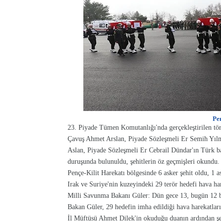
Pe
23. Piyade Tümen Komutanlığı'nda gerçekleştirilen t
Çavuş Ahmet Arslan, Piyade Sözleşmeli Er Semih Yıl
Aslan, Piyade Sözleşmeli Er Cebrail Dündar'ın Türk bay
duruşunda bulunuldu, şehitlerin öz geçmişleri okundu.
Pençe-Kilit Harekatı bölgesinde 6 asker şehit oldu, 1 a
Irak ve Suriye'nin kuzeyindeki 29 terör hedefi hava ha
Milli Savunma Bakanı Güler: Dün gece 13, bugün 12 bö
Bakan Güler, 29 hedefin imha edildiği hava harekatların
İl Müftüsü Ahmet Dilek'in okuduğu duanın ardından şeh