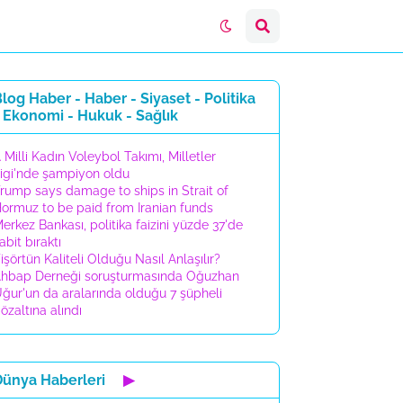
log Haber - Haber - Siyaset - Politika
 Ekonomi - Hukuk - Sağlık
 Milli Kadın Voleybol Takımı, Milletler
igi'nde şampiyon oldu
rump says damage to ships in Strait of
ormuz to be paid from Iranian funds
erkez Bankası, politika faizini yüzde 37'de
abit bıraktı
işörtün Kaliteli Olduğu Nasıl Anlaşılır?
hbap Derneği soruşturmasında Oğuzhan
ğur'un da aralarında olduğu 7 şüpheli
özaltına alındı
Dünya Haberleri
▶