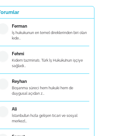
Yorumlar
Ferman
İş hukukunun en temel direklerinden biri olan
kıde...
Fehmi
Kıdem tazminatı, Türk İş Hukuku’nun işçiye
sağladı...
Reyhan
Boşanma süreci hem hukuki hem de
duygusal açıdan z...
Ali
İstanbul’un hızla gelişen ticari ve sosyal
merkezl...