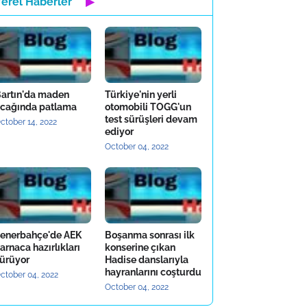
Yerel Haberler
▶
artın'da maden
Türkiye'nin yerli
cağında patlama
otomobili TOGG'un
test sürüşleri devam
ctober 14, 2022
ediyor
October 04, 2022
enerbahçe'de AEK
Boşanma sonrası ilk
arnaca hazırlıkları
konserine çıkan
ürüyor
Hadise danslarıyla
hayranlarını coşturdu
ctober 04, 2022
October 04, 2022