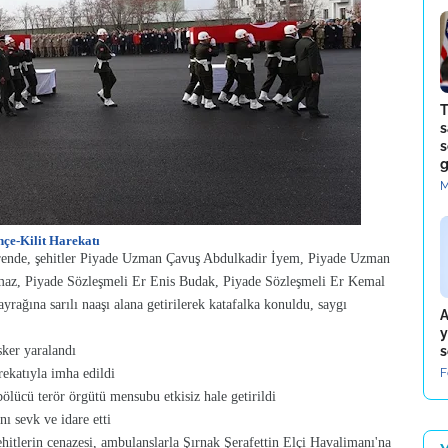
T
s
s
g
M
nçe-Kilit Harekatı
örende, şehitler Piyade Uzman Çavuş Abdulkadir İyem, Piyade Uzman
maz, Piyade Sözleşmeli Er Enis Budak, Piyade Sözleşmeli Er Kemal
rağına sarılı naaşı alana getirilerek katafalka konuldu, saygı
A
y
sker yaralandı
s
rekatıyla imha edildi
F
lücü terör örgütü mensubu etkisiz hale getirildi
ı sevk ve idare etti
itlerin cenazesi, ambulanslarla Şırnak Şerafettin Elçi Havalimanı'na