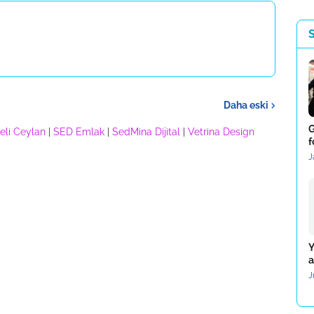
Daha eski
G
eli Ceylan
|
SED Emlak
|
SedMina Dijital
|
Vetrina Design
f
J
Y
a
J