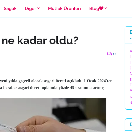
Sağlık
Diğer
Mutfak Ürünleri
Blog
B
 ne kadar oldu?
-
A
0
L
T
H
M
s
ni yılda geçerli olacak asgari ücreti açıkladı. 1 Ocak 2024'ten
T
uçla beraber asgari ücret toplamda yüzde 49 oranında artmış
A
U
g