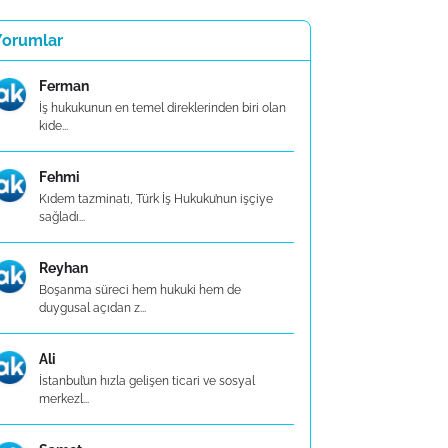
Yorumlar
Ferman
İş hukukunun en temel direklerinden biri olan
kıde...
Fehmi
Kıdem tazminatı, Türk İş Hukuku’nun işçiye
sağladı...
Reyhan
Boşanma süreci hem hukuki hem de
duygusal açıdan z...
Ali
İstanbul’un hızla gelişen ticari ve sosyal
merkezl...