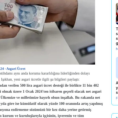
T
s
s
g
M
24 - Asgari Ücret
istihdamı aynı anda koruma kararlılığına liderliğinden dolayı
han, yeni asgari ücretle ilgili şu bilgileri paylaştı:
A
n verilen 500 lira asgari ücret desteği ile birlikte 11 bin 402
y
ği olmak üzere 1 Ocak 2024'ten itibaren geçerli olacak net asgari
s
. Ülkemize ve milletimize hayırlı olsun inşallah. Bu rakamla net
F
yıla göre ise kümülatif olarak yüzde 100 oranında artış yapılmış
flasyona ezdirmeme sözümüzü bir kez daha yerine getirmiş
 kurum ve kuruluşlarıyla işçisinin, işverenin ve tüm