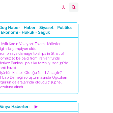
log Haber - Haber - Siyaset - Politika
 Ekonomi - Hukuk - Sağlık
 Milli Kadın Voleybol Takımı, Milletler
igi'nde şampiyon oldu
rump says damage to ships in Strait of
ormuz to be paid from Iranian funds
erkez Bankası, politika faizini yüzde 37'de
abit bıraktı
işörtün Kaliteli Olduğu Nasıl Anlaşılır?
hbap Derneği soruşturmasında Oğuzhan
ğur'un da aralarında olduğu 7 şüpheli
özaltına alındı
Dünya Haberleri
▶