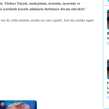
. Türkiye Yüzyılı, emekçisinin, üretenin, işverenin ve
uhu içerisinde kararlı adımlarla ilerlemeye devam edecektir."
 son iki yılda temmuz ayında ara zam yapıldı. Son beş yıldaki asgari
B
o
O
F
L
s
O