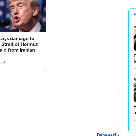
says damage to
n Strait of Hormuz
aid from Iranian
G
f
2026
J
Y
a
J
Daha eski