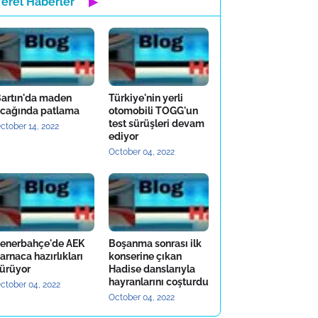
Yerel Haberler
▶
artın'da maden
Türkiye'nin yerli
cağında patlama
otomobili TOGG'un
test sürüşleri devam
ctober 14, 2022
ediyor
October 04, 2022
enerbahçe'de AEK
Boşanma sonrası ilk
arnaca hazırlıkları
konserine çıkan
ürüyor
Hadise danslarıyla
hayranlarını coşturdu
ctober 04, 2022
October 04, 2022