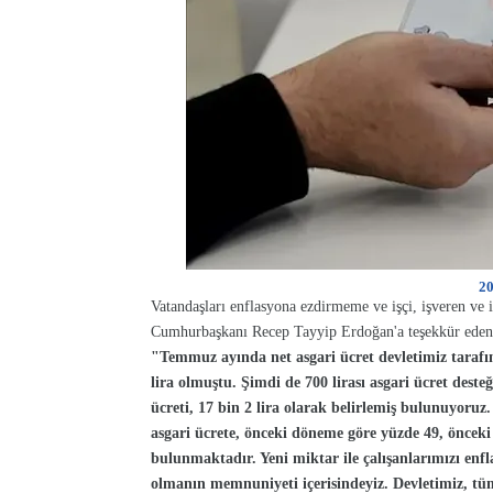
20
Vatandaşları enflasyona ezdirmeme ve işçi, işveren ve 
Cumhurbaşkanı Recep Tayyip Erdoğan'a teşekkür eden Işık
"Temmuz ayında net asgari ücret devletimiz tarafında
lira olmuştu. Şimdi de 700 lirası asgari ücret deste
ücreti, 17 bin 2 lira olarak belirlemiş bulunuyoruz
asgari ücrete, önceki döneme göre yüzde 49, önceki 
bulunmaktadır. Yeni miktar ile çalışanlarımızı en
olmanın memnuniyeti içerisindeyiz. Devletimiz, tüm