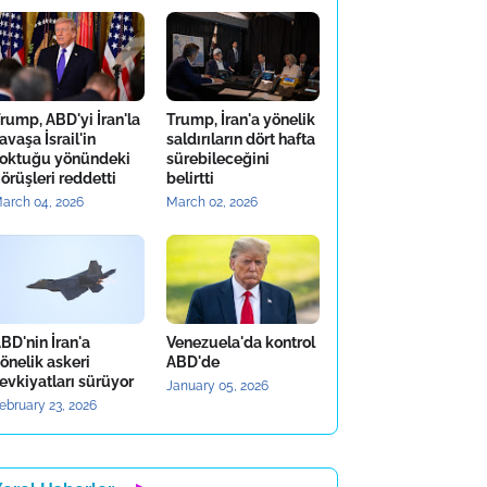
rump, ABD'yi İran'la
Trump, İran'a yönelik
avaşa İsrail'in
saldırıların dört hafta
oktuğu yönündeki
sürebileceğini
örüşleri reddetti
belirtti
arch 04, 2026
March 02, 2026
BD'nin İran'a
Venezuela'da kontrol
önelik askeri
ABD'de
evkiyatları sürüyor
January 05, 2026
ebruary 23, 2026