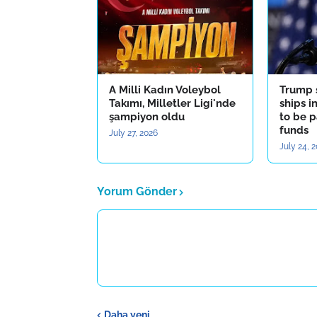
A Milli Kadın Voleybol
Trump 
Takımı, Milletler Ligi'nde
ships i
şampiyon oldu
to be p
funds
July 27, 2026
July 24, 
Yorum Gönder
Daha yeni