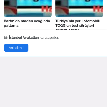
Bartın'da maden ocağında
Türkiye'nin yerli otomobili
patlama
TOGG'un test sürüşleri
devam ediyor
October 14, 2022
October 04, 2022
Bir
İstanbul Avukatları
kuruluşudur.
Anladım !
Fenerbahçe'de AEK
Boşanma sonrası ilk
Larnaca hazırlıkları sürüyor
konserine çıkan Hadise
danslarıyla hayranlarını
October 04, 2022
coşturdu
October 04, 2022