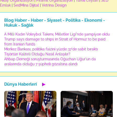
Nilay Organizasyon
|
Piramit Organizasyon
|
Türeli Ceylan
|
SED
Emlak
|
SedMina Dijital
|
Vetrina Design
Blog Haber - Haber - Siyaset - Politika - Ekonomi -
Hukuk - Sağlık
A Milli Kadın Voleybol Takımı, Milletler Ligi'nde şampiyon oldu
Trump says damage to ships in Strait of Hormuz to be paid
from Iranian funds
Merkez Bankası, politika faizini yüzde 37'de sabit bıraktı
Tişörtün Kaliteli Olduğu Nasıl Anlaşılır?
Ahbap Derneği soruşturmasında Oğuzhan Uğur'un da
aralarında olduğu 7 şüpheli gözaltına alındı
Dünya Haberleri
▶