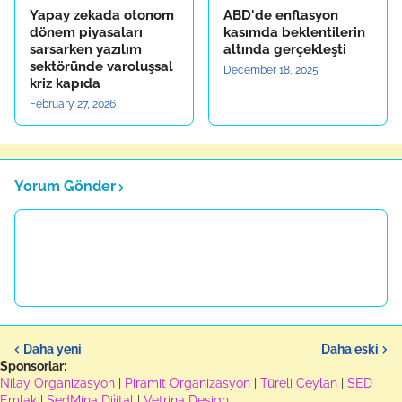
Yapay zekada otonom
ABD'de enflasyon
dönem piyasaları
kasımda beklentilerin
sarsarken yazılım
altında gerçekleşti
sektöründe varoluşsal
December 18, 2025
kriz kapıda
February 27, 2026
Yorum Gönder
Daha yeni
Daha eski
Sponsorlar:
Nilay Organizasyon
|
Piramit Organizasyon
|
Türeli Ceylan
|
SED
Emlak
|
SedMina Dijital
|
Vetrina Design