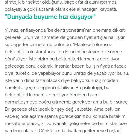
stratejik bir sektör olduğunu, birçok farklı alanı içermesi
dolayısıyla çok kapsamlı olarak ele alınacağını kaydetti.
"Dünyada büyüme hızı düşüyor"
Yılmaz, enflasyonda "beklenti yönetimi"nin önemine dikkati
çekerek, ürün ve hizmetlerde görülen fiyat artışlarına ilişkin
şu değerlendirmelerde bulundu: "Maalesef olumsuz
beklentiler oluşturulunca, bu kendini besleyen bir sürece
dönüşüyor. İşte bizim bu beklentileri kırmamız gerekiyor
geleceğe dönük olarak. İnsanlar bazen bu işin fiyatı artacak
diye, tüketici de yapabiliyor bunu üretici de yapabiliyor bunu,
işte yarın daha fazla olacak diye bakıyorsunuz şimdiden
harekete geçme eğilimi olabiliyor. Bu psikolojiyi, bu
beklentileri kırmamız gerekiyor. Yeniden bizim
normalleşmeye doğru gitmemiz gerekiyor ama bu bir süreç.
Bir gecede olabilecek bir şey değil elbette. Ama belli bir
vade içinde aşama aşama göreceksiniz bu konuda birtakım
mesafeler alacağız. Dünyadaki gelişmeler de bir miktar bize
yardımcı olacak. Çünkü emtia fiyatları gerilemeye başladı.