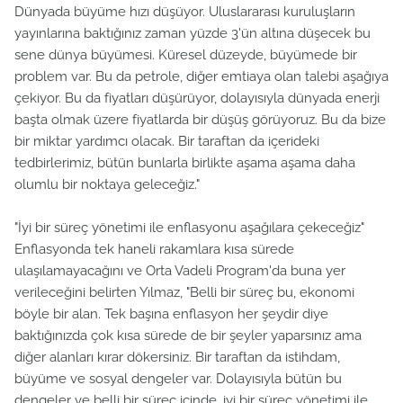
Dünyada büyüme hızı düşüyor. Uluslararası kuruluşların
yayınlarına baktığınız zaman yüzde 3'ün altına düşecek bu
sene dünya büyümesi. Küresel düzeyde, büyümede bir
problem var. Bu da petrole, diğer emtiaya olan talebi aşağıya
çekiyor. Bu da fiyatları düşürüyor, dolayısıyla dünyada enerji
başta olmak üzere fiyatlarda bir düşüş görüyoruz. Bu da bize
bir miktar yardımcı olacak. Bir taraftan da içerideki
tedbirlerimiz, bütün bunlarla birlikte aşama aşama daha
olumlu bir noktaya geleceğiz."
"İyi bir süreç yönetimi ile enflasyonu aşağılara çekeceğiz"
Enflasyonda tek haneli rakamlara kısa sürede
ulaşılamayacağını ve Orta Vadeli Program'da buna yer
verileceğini belirten Yılmaz, "Belli bir süreç bu, ekonomi
böyle bir alan. Tek başına enflasyon her şeydir diye
baktığınızda çok kısa sürede de bir şeyler yaparsınız ama
diğer alanları kırar dökersiniz. Bir taraftan da istihdam,
büyüme ve sosyal dengeler var. Dolayısıyla bütün bu
dengeler ve belli bir süreç içinde, iyi bir süreç yönetimi ile