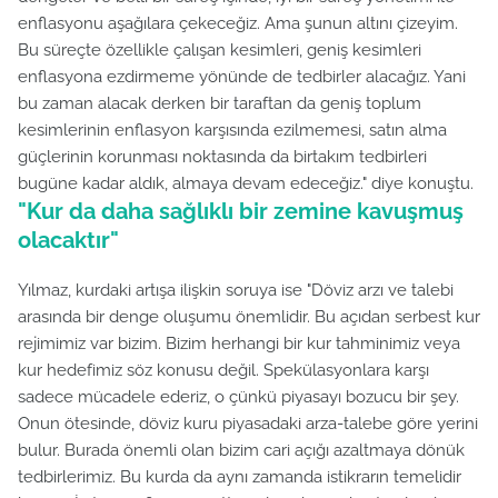
enflasyonu aşağılara çekeceğiz. Ama şunun altını çizeyim.
Bu süreçte özellikle çalışan kesimleri, geniş kesimleri
enflasyona ezdirmeme yönünde de tedbirler alacağız. Yani
bu zaman alacak derken bir taraftan da geniş toplum
kesimlerinin enflasyon karşısında ezilmemesi, satın alma
güçlerinin korunması noktasında da birtakım tedbirleri
bugüne kadar aldık, almaya devam edeceğiz." diye konuştu.
"Kur da daha sağlıklı bir zemine kavuşmuş
olacaktır"
Yılmaz, kurdaki artışa ilişkin soruya ise "Döviz arzı ve talebi
arasında bir denge oluşumu önemlidir. Bu açıdan serbest kur
rejimimiz var bizim. Bizim herhangi bir kur tahminimiz veya
kur hedefimiz söz konusu değil. Spekülasyonlara karşı
sadece mücadele ederiz, o çünkü piyasayı bozucu bir şey.
Onun ötesinde, döviz kuru piyasadaki arza-talebe göre yerini
bulur. Burada önemli olan bizim cari açığı azaltmaya dönük
tedbirlerimiz. Bu kurda da aynı zamanda istikrarın temelidir