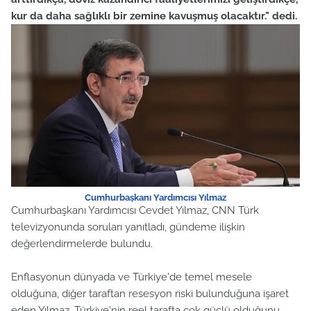
kur da daha sağlıklı bir zemine kavuşmuş olacaktır." dedi.
Cumhurbaşkanı Yardımcısı Yılmaz
Cumhurbaşkanı Yardımcısı Cevdet Yılmaz, CNN Türk
televizyonunda soruları yanıtladı, gündeme ilişkin
değerlendirmelerde bulundu.
Enflasyonun dünyada ve Türkiye'de temel mesele
olduğuna, diğer taraftan resesyon riski bulunduğuna işaret
eden Yılmaz, Türkiye'nin reel tarafta çok güçlü olduğunu,