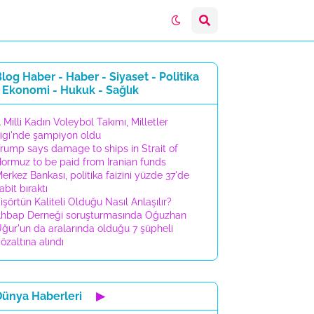
log Haber - Haber - Siyaset - Politika
 Ekonomi - Hukuk - Sağlık
 Milli Kadın Voleybol Takımı, Milletler
igi'nde şampiyon oldu
rump says damage to ships in Strait of
ormuz to be paid from Iranian funds
erkez Bankası, politika faizini yüzde 37'de
abit bıraktı
işörtün Kaliteli Olduğu Nasıl Anlaşılır?
hbap Derneği soruşturmasında Oğuzhan
ğur'un da aralarında olduğu 7 şüpheli
özaltına alındı
Dünya Haberleri
▶