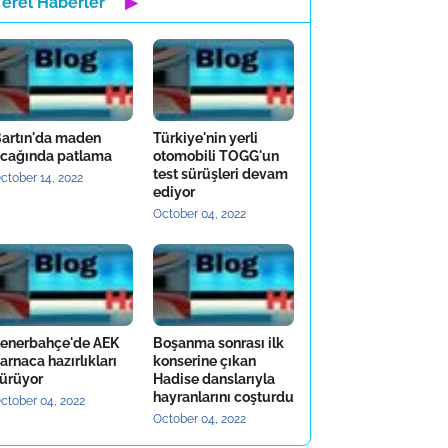
Yerel Haberler
▶
artın'da maden
Türkiye'nin yerli
cağında patlama
otomobili TOGG'un
test sürüşleri devam
ctober 14, 2022
ediyor
October 04, 2022
enerbahçe'de AEK
Boşanma sonrası ilk
arnaca hazırlıkları
konserine çıkan
ürüyor
Hadise danslarıyla
hayranlarını coşturdu
ctober 04, 2022
October 04, 2022