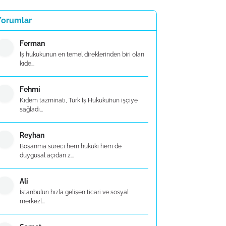
Yorumlar
Ferman
İş hukukunun en temel direklerinden biri olan
kıde...
Fehmi
Kıdem tazminatı, Türk İş Hukuku’nun işçiye
sağladı...
Reyhan
Boşanma süreci hem hukuki hem de
duygusal açıdan z...
Ali
İstanbul’un hızla gelişen ticari ve sosyal
merkezl...