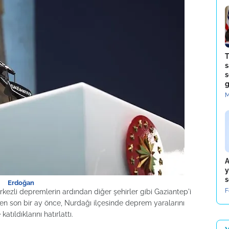
T
s
s
g
M
A
y
s
Erdoğan
F
li depremlerin ardından diğer şehirler gibi Gaziantep'i
 en son bir ay önce, Nurdağı ilçesinde deprem yaralarını
tıldıklarını hatırlattı.