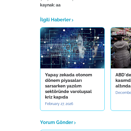
kaynak: aa
İlgili Haberler
Yapay zekada otonom
ABD'de
dönem piyasaları
kasımda
sarsarken yazılım
altında
sektöründe varoluşsal
December
kriz kapıda
February 27, 2026
Yorum Gönder