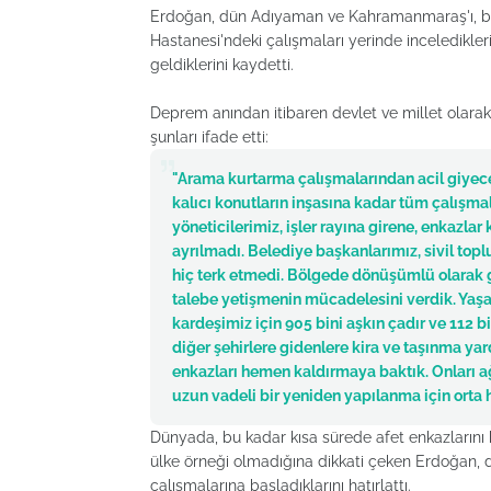
Erdoğan, dün Adıyaman ve Kahramanmaraş'ı, bugü
Hastanesi'ndeki çalışmaları yerinde inceledikle
geldiklerini kaydetti.
Deprem anından itibaren devlet ve millet olarak
şunları ifade etti:
"Arama kurtarma çalışmalarından acil giyece
kalıcı konutların inşasına kadar tüm çalışmal
yöneticilerimiz, işler rayına girene, enkazl
ayrılmadı. Belediye başkanlarımız, sivil to
hiç terk etmedi. Bölgede dönüşümlü olarak g
talebe yetişmenin mücadelesini verdik. Yaşa
kardeşimiz için 905 bini aşkın çadır ve 112 b
diğer şehirlere gidenlere kira ve taşınma ya
enkazları hemen kaldırmaya baktık. Onları ağ
uzun vadeli bir yeniden yapılanma için orta ha
Dünyada, bu kadar kısa sürede afet enkazlarını k
ülke örneği olmadığına dikkati çeken Erdoğan, de
çalışmalarına başladıklarını hatırlattı.