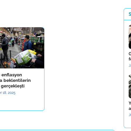
G
f
J
 enflasyon
 beklentilerin
 gerçekleşti
 18, 2025
Y
a
J