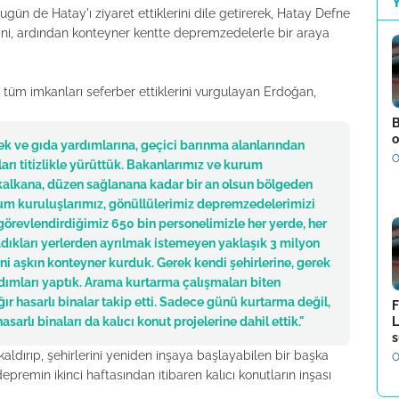
n de Hatay'ı ziyaret ettiklerini dile getirerek, Hatay Defne
rini, ardından konteyner kentte depremzedelerle bir araya
 tüm imkanları seferber ettiklerini vurgulayan Erdoğan,
B
o
k ve gıda yardımlarına, geçici barınma alanlarından
O
arı titizlikle yürüttük. Bakanlarımız ve kurum
ar kalkana, düzen sağlanana kadar bir an olsun bölgeden
plum kuruluşlarımız, gönüllülerimiz depremzedelerimizi
örevlendirdiğimiz 650 bin personelimizle her yerde, her
dıkları yerlerden ayrılmak istemeyen yaklaşık 3 milyon
ini aşkın konteyner kurduk. Gerek kendi şehirlerine, gerek
rdımları yaptık. Arama kurtarma çalışmaları biten
ır hasarlı binalar takip etti. Sadece günü kurtarma değil,
F
sarlı binaları da kalıcı konut projelerine dahil ettik."
L
s
aldırıp, şehirlerini yeniden inşaya başlayabilen bir başka
O
premin ikinci haftasından itibaren kalıcı konutların inşası