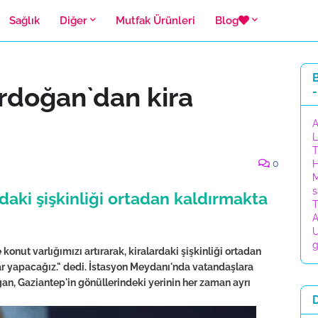
Sağlık
Diğer
Mutfak Ürünleri
Blog
B
doğan`dan kira
-
A
L
T
0
H
M
s
daki şişkinliği ortadan kaldırmakta
T
A
U
g
ut varlığımızı artırarak, kiralardaki şişkinliği ortadan
ar yapacağız." dedi. İstasyon Meydanı'nda vatandaşlara
, Gaziantep'in gönüllerindeki yerinin her zaman ayrı