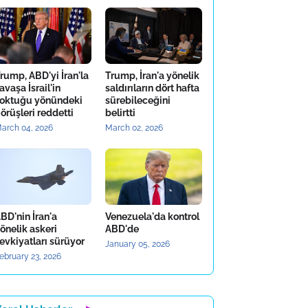
rump, ABD'yi İran'la
Trump, İran'a yönelik
avaşa İsrail'in
saldırıların dört hafta
oktuğu yönündeki
sürebileceğini
örüşleri reddetti
belirtti
arch 04, 2026
March 02, 2026
BD'nin İran'a
Venezuela'da kontrol
önelik askeri
ABD'de
evkiyatları sürüyor
January 05, 2026
ebruary 23, 2026