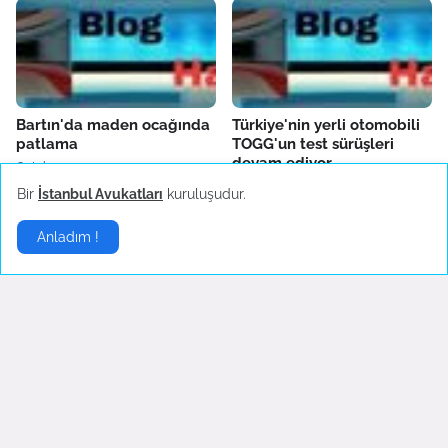
Bartın'da maden ocağında
Türkiye'nin yerli otomobili
patlama
TOGG'un test sürüşleri
devam ediyor
October 14, 2022
October 04, 2022
Bir
İstanbul Avukatları
kuruluşudur.
Anladım !
Fenerbahçe'de AEK
Boşanma sonrası ilk
Larnaca hazırlıkları sürüyor
konserine çıkan Hadise
danslarıyla hayranlarını
October 04, 2022
coşturdu
October 04, 2022