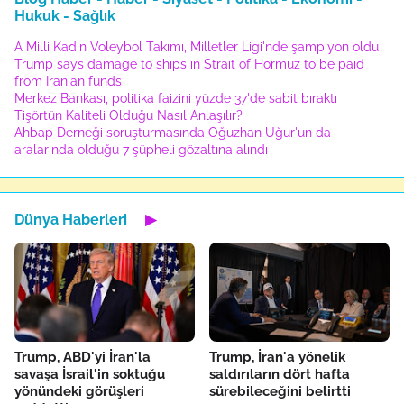
Hukuk - Sağlık
A Milli Kadın Voleybol Takımı, Milletler Ligi'nde şampiyon oldu
Trump says damage to ships in Strait of Hormuz to be paid
from Iranian funds
Merkez Bankası, politika faizini yüzde 37'de sabit bıraktı
Tişörtün Kaliteli Olduğu Nasıl Anlaşılır?
Ahbap Derneği soruşturmasında Oğuzhan Uğur'un da
aralarında olduğu 7 şüpheli gözaltına alındı
Dünya Haberleri
▶
Trump, ABD'yi İran'la
Trump, İran'a yönelik
savaşa İsrail'in soktuğu
saldırıların dört hafta
yönündeki görüşleri
sürebileceğini belirtti