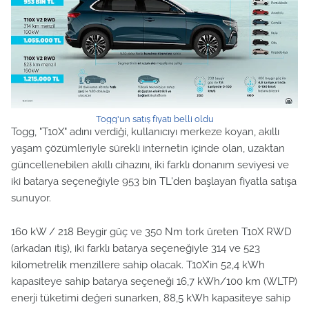
Togg'un satış fiyatı belli oldu
Togg, "T10X" adını verdiği, kullanıcıyı merkeze koyan, akıllı
yaşam çözümleriyle sürekli internetin içinde olan, uzaktan
güncellenebilen akıllı cihazını, iki farklı donanım seviyesi ve
iki batarya seçeneğiyle 953 bin TL'den başlayan fiyatla satışa
sunuyor.
160 kW / 218 Beygir güç ve 350 Nm tork üreten T10X RWD
(arkadan itiş), iki farklı batarya seçeneğiyle 314 ve 523
kilometrelik menzillere sahip olacak. T10X’in 52,4 kWh
kapasiteye sahip batarya seçeneği 16,7 kWh/100 km (WLTP)
enerji tüketimi değeri sunarken, 88,5 kWh kapasiteye sahip