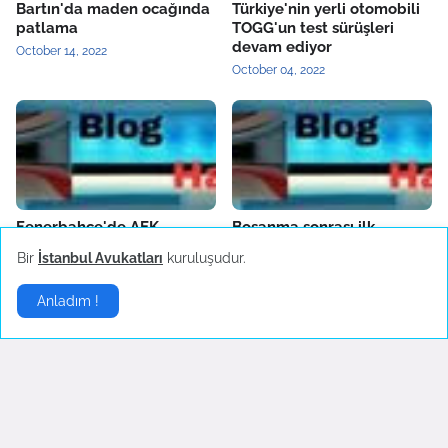
Bartın'da maden ocağında
Türkiye'nin yerli otomobili
patlama
TOGG'un test sürüşleri
devam ediyor
October 14, 2022
October 04, 2022
Fenerbahçe'de AEK
Boşanma sonrası ilk
Larnaca hazırlıkları sürüyor
konserine çıkan Hadise
Bir
İstanbul Avukatları
kuruluşudur.
danslarıyla hayranlarını
October 04, 2022
coşturdu
Anladım !
October 04, 2022
Son Dakika
▶