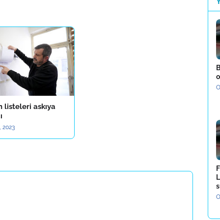
B
o
O
listeleri askıya
ı
, 2023
F
L
s
O