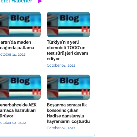
Yerel Haberler
▶
artın'da maden
Türkiye'nin yerli
cağında patlama
otomobili TOGG'un
test sürüşleri devam
ctober 14, 2022
ediyor
October 04, 2022
enerbahçe'de AEK
Boşanma sonrası ilk
arnaca hazırlıkları
konserine çıkan
ürüyor
Hadise danslarıyla
hayranlarını coşturdu
ctober 04, 2022
October 04, 2022