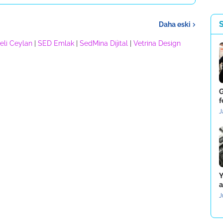
Daha eski
eli Ceylan
|
SED Emlak
|
SedMina Dijital
|
Vetrina Design
G
f
J
Y
a
J