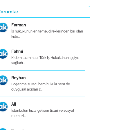
Yorumlar
Ferman
İş hukukunun en temel direklerinden biri olan
kıde...
Fehmi
Kıdem tazminatı, Türk İş Hukuku’nun işçiye
sağladı...
Reyhan
Boşanma süreci hem hukuki hem de
duygusal açıdan z...
Ali
İstanbul’un hızla gelişen ticari ve sosyal
merkezl...