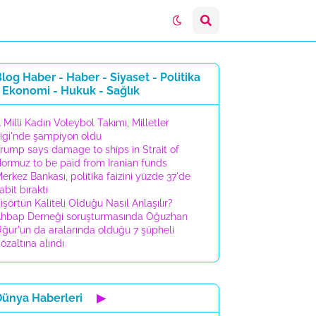
log Haber - Haber - Siyaset - Politika
 Ekonomi - Hukuk - Sağlık
 Milli Kadın Voleybol Takımı, Milletler
igi'nde şampiyon oldu
rump says damage to ships in Strait of
ormuz to be paid from Iranian funds
erkez Bankası, politika faizini yüzde 37'de
abit bıraktı
işörtün Kaliteli Olduğu Nasıl Anlaşılır?
hbap Derneği soruşturmasında Oğuzhan
ğur'un da aralarında olduğu 7 şüpheli
özaltına alındı
Dünya Haberleri
▶