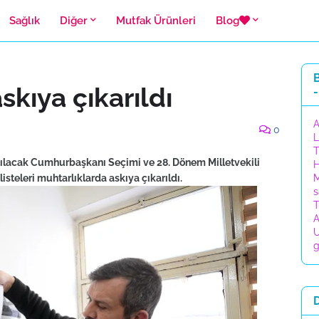
Sağlık
Diğer
Mutfak Ürünleri
Blog
B
skıya çıkarıldı
-
A
0
L
T
ılacak Cumhurbaşkanı Seçimi ve 28. Dönem Milletvekili
H
isteleri muhtarlıklarda askıya çıkarıldı.
M
s
T
A
U
g