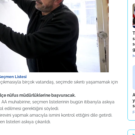
T
s
s
g
M
Seçmen Listesi
ıya çıkmasıyla birçok vatandaş, seçimde sıkıntı yaşamamak için
A
 ilçe nüfus müdürlüklerine başvuracak.
y
, AA muhabirine, seçmen listelerinin bugün itibarıyla askıya
s
rol edilmesi gerektiğini söyledi.
F
evini yapmak amacıyla ismini kontrol ettiğini dile getirdi.
listeleri askıya çıkarıldı.