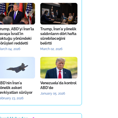
rump, ABD'yi İran'la
Trump, İran'a yönelik
avaşa İsrail'in
saldırıların dört hafta
oktuğu yönündeki
sürebileceğini
örüşleri reddetti
belirtti
arch 04, 2026
March 02, 2026
BD'nin İran'a
Venezuela'da kontrol
önelik askeri
ABD'de
evkiyatları sürüyor
January 05, 2026
ebruary 23, 2026