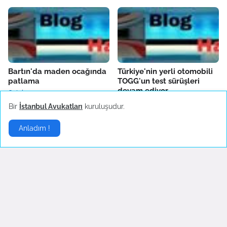
Bartın'da maden ocağında
Türkiye'nin yerli otomobili
patlama
TOGG'un test sürüşleri
devam ediyor
October 14, 2022
October 04, 2022
Bir
İstanbul Avukatları
kuruluşudur.
Anladım !
Fenerbahçe'de AEK
Boşanma sonrası ilk
Larnaca hazırlıkları sürüyor
konserine çıkan Hadise
danslarıyla hayranlarını
October 04, 2022
coşturdu
October 04, 2022