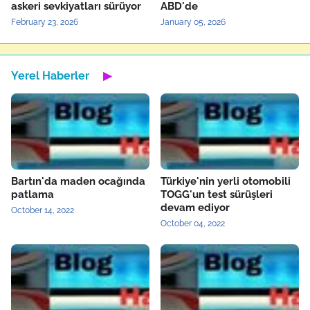
askeri sevkiyatları sürüyor
ABD'de
February 23, 2026
January 05, 2026
Yerel Haberler
▶
Bartın'da maden ocağında
Türkiye'nin yerli otomobili
patlama
TOGG'un test sürüşleri
devam ediyor
October 14, 2022
October 04, 2022