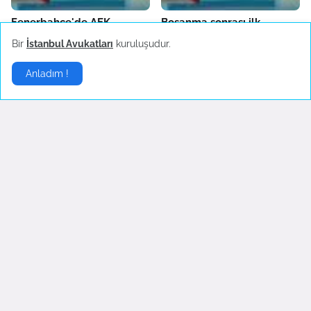
Fenerbahçe'de AEK
Boşanma sonrası ilk
Larnaca hazırlıkları sürüyor
konserine çıkan Hadise
Bir
İstanbul Avukatları
kuruluşudur.
danslarıyla hayranlarını
October 04, 2022
coşturdu
Anladım !
October 04, 2022
Son Dakika
▶
Gezeravcı uzaydan
İsrail yine saldırdı
fotoğraf paylaştı
July 04, 2023
January 25, 2024