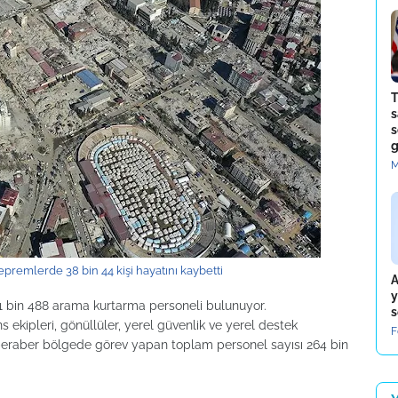
T
s
s
g
M
remlerde 38 bin 44 kişi hayatını kaybetti
A
y
1 bin 488 arama kurtarma personeli bulunuyor.
s
kipleri, gönüllüler, yerel güvenlik ve yerel destek
F
e beraber bölgede görev yapan toplam personel sayısı 264 bin