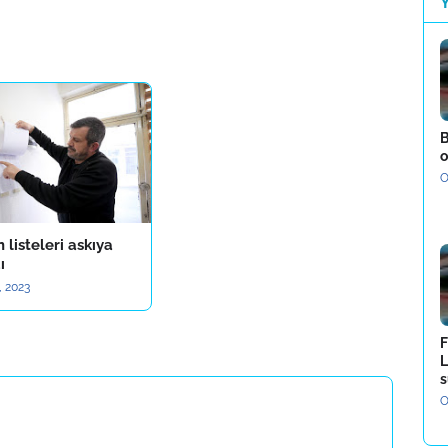
B
o
O
listeleri askıya
ı
, 2023
F
L
s
O