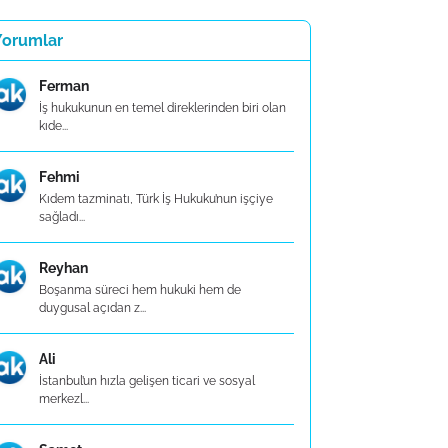
Yorumlar
Ferman
İş hukukunun en temel direklerinden biri olan
kıde...
Fehmi
Kıdem tazminatı, Türk İş Hukuku’nun işçiye
sağladı...
Reyhan
Boşanma süreci hem hukuki hem de
duygusal açıdan z...
Ali
İstanbul’un hızla gelişen ticari ve sosyal
merkezl...