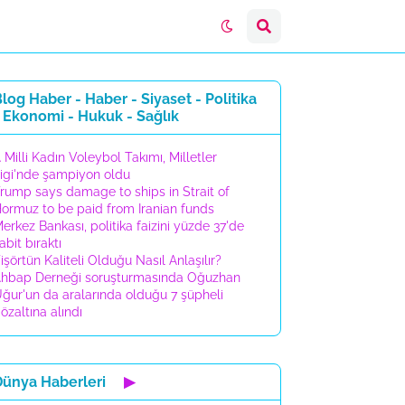
log Haber - Haber - Siyaset - Politika
 Ekonomi - Hukuk - Sağlık
 Milli Kadın Voleybol Takımı, Milletler
igi'nde şampiyon oldu
rump says damage to ships in Strait of
ormuz to be paid from Iranian funds
erkez Bankası, politika faizini yüzde 37'de
abit bıraktı
işörtün Kaliteli Olduğu Nasıl Anlaşılır?
hbap Derneği soruşturmasında Oğuzhan
ğur'un da aralarında olduğu 7 şüpheli
özaltına alındı
Dünya Haberleri
▶