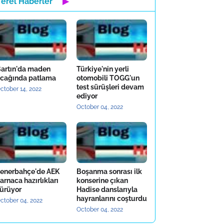
Yerel Haberler
▶
artın'da maden
Türkiye'nin yerli
cağında patlama
otomobili TOGG'un
test sürüşleri devam
ctober 14, 2022
ediyor
October 04, 2022
enerbahçe'de AEK
Boşanma sonrası ilk
arnaca hazırlıkları
konserine çıkan
ürüyor
Hadise danslarıyla
hayranlarını coşturdu
ctober 04, 2022
October 04, 2022