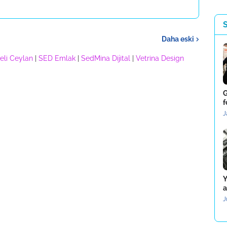
Daha eski
eli Ceylan
|
SED Emlak
|
SedMina Dijital
|
Vetrina Design
G
f
J
Y
a
J