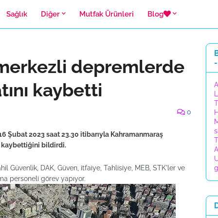
Sağlık
Diğer
Mutfak Ürünleri
Blog
B
erkezli depremlerde
-
tını kaybetti
A
L
T
0
H
M
s
 16 Şubat 2023 saat 23.30 itibarıyla Kahramanmaraş
T
kaybettiğini bildirdi.
A
U
l Güvenlik, DAK, Güven, itfaiye, Tahlisiye, MEB, STK'ler ve
g
ma personeli görev yapıyor.