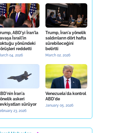
rump, ABD'yi İran'la
Trump, İran'a yönelik
avaşa İsrail'in
saldırıların dört hafta
oktuğu yönündeki
sürebileceğini
örüşleri reddetti
belirtti
arch 04, 2026
March 02, 2026
BD'nin İran'a
Venezuela'da kontrol
önelik askeri
ABD'de
evkiyatları sürüyor
January 05, 2026
ebruary 23, 2026