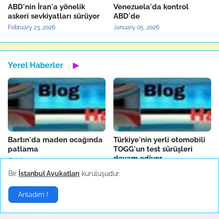
ABD'nin İran'a yönelik
Venezuela'da kontrol
askeri sevkiyatları sürüyor
ABD'de
February 23, 2026
January 05, 2026
Yerel Haberler
▶
Bartın'da maden ocağında
Türkiye'nin yerli otomobili
patlama
TOGG'un test sürüşleri
devam ediyor
October 14, 2022
October 04, 2022
Bir
İstanbul Avukatları
kuruluşudur.
Anladım !