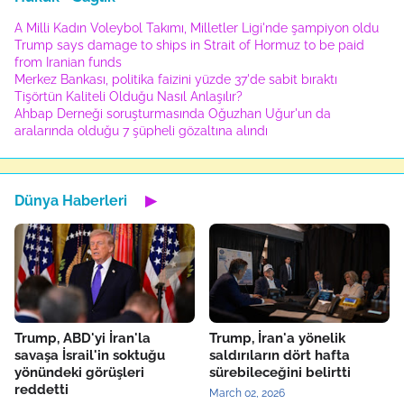
A Milli Kadın Voleybol Takımı, Milletler Ligi'nde şampiyon oldu
Trump says damage to ships in Strait of Hormuz to be paid
from Iranian funds
Merkez Bankası, politika faizini yüzde 37'de sabit bıraktı
Tişörtün Kaliteli Olduğu Nasıl Anlaşılır?
Ahbap Derneği soruşturmasında Oğuzhan Uğur'un da
aralarında olduğu 7 şüpheli gözaltına alındı
Dünya Haberleri
▶
Trump, ABD'yi İran'la
Trump, İran'a yönelik
savaşa İsrail'in soktuğu
saldırıların dört hafta
yönündeki görüşleri
sürebileceğini belirtti
reddetti
March 02, 2026