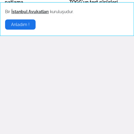
patlama
TOGG'un test sürüşleri
devam ediyor
October 14, 2022
Bir
İstanbul Avukatları
kuruluşudur.
October 04, 2022
Anladım !
Fenerbahçe'de AEK
Boşanma sonrası ilk
Larnaca hazırlıkları sürüyor
konserine çıkan Hadise
danslarıyla hayranlarını
October 04, 2022
coşturdu
October 04, 2022
Son Dakika
▶