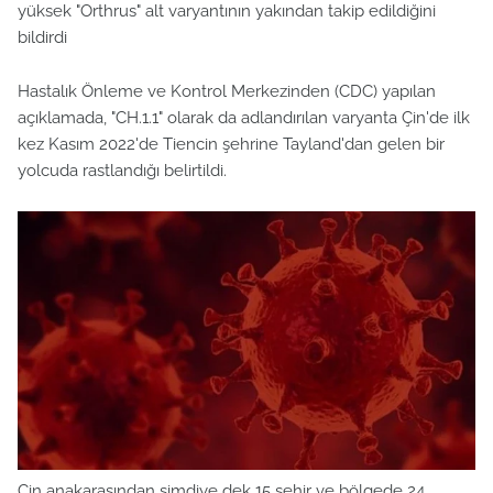
yüksek "Orthrus" alt varyantının yakından takip edildiğini
bildirdi
Hastalık Önleme ve Kontrol Merkezinden (CDC) yapılan
açıklamada, "CH.1.1" olarak da adlandırılan varyanta Çin'de ilk
kez Kasım 2022'de Tiencin şehrine Tayland'dan gelen bir
yolcuda rastlandığı belirtildi.
Çin anakarasından şimdiye dek 15 şehir ve bölgede 24