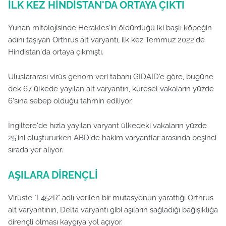
İLK KEZ HİNDİSTAN'DA ORTAYA ÇIKTI
Yunan mitolojisinde Herakles'in öldürdüğü iki başlı köpeğin
adını taşıyan Orthrus alt varyantı, ilk kez Temmuz 2022'de
Hindistan'da ortaya çıkmıştı.
Uluslararası virüs genom veri tabanı GIDAID'e göre, bugüne
dek 67 ülkede yayılan alt varyantın, küresel vakaların yüzde
6'sına sebep olduğu tahmin ediliyor.
İngiltere'de hızla yayılan varyant ülkedeki vakaların yüzde
25'ini oluştururken ABD'de hakim varyantlar arasında beşinci
sırada yer alıyor.
AŞILARA DİRENÇLİ
Virüste "L452R" adlı verilen bir mutasyonun yarattığı Orthrus
alt varyantının, Delta varyantı gibi aşıların sağladığı bağışıklığa
dirençli olması kaygıya yol açıyor.