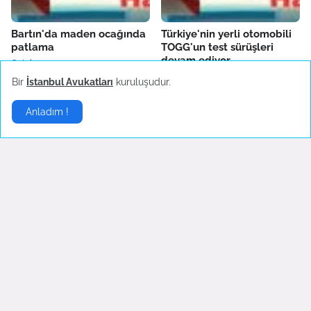
Bartın'da maden ocağında
Türkiye'nin yerli otomobili
patlama
TOGG'un test sürüşleri
devam ediyor
October 14, 2022
October 04, 2022
Bir
İstanbul Avukatları
kuruluşudur.
Anladım !
Fenerbahçe'de AEK
Boşanma sonrası ilk
Larnaca hazırlıkları sürüyor
konserine çıkan Hadise
danslarıyla hayranlarını
October 04, 2022
coşturdu
October 04, 2022
Son Dakika
▶