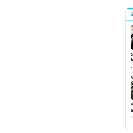
G
f
J
Y
a
J