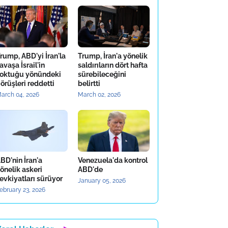
rump, ABD'yi İran'la
Trump, İran'a yönelik
avaşa İsrail'in
saldırıların dört hafta
oktuğu yönündeki
sürebileceğini
örüşleri reddetti
belirtti
arch 04, 2026
March 02, 2026
BD'nin İran'a
Venezuela'da kontrol
önelik askeri
ABD'de
evkiyatları sürüyor
January 05, 2026
ebruary 23, 2026