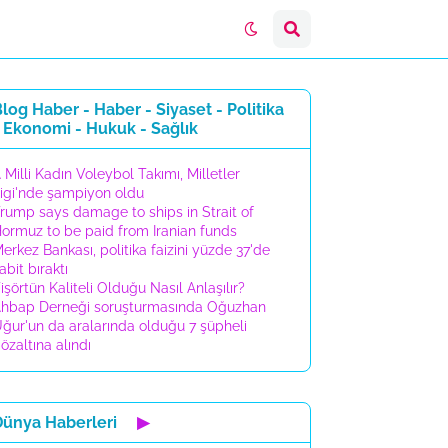
log Haber - Haber - Siyaset - Politika
 Ekonomi - Hukuk - Sağlık
 Milli Kadın Voleybol Takımı, Milletler
igi'nde şampiyon oldu
rump says damage to ships in Strait of
ormuz to be paid from Iranian funds
erkez Bankası, politika faizini yüzde 37'de
abit bıraktı
işörtün Kaliteli Olduğu Nasıl Anlaşılır?
hbap Derneği soruşturmasında Oğuzhan
ğur'un da aralarında olduğu 7 şüpheli
özaltına alındı
Dünya Haberleri
▶