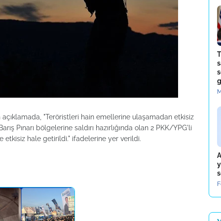
T
s
s
g
M
açıklamada, "Teröristleri hain emellerine ulaşamadan etkisiz
rış Pınarı bölgelerine saldırı hazırlığında olan 2 PKK/YPG'li
tkisiz hale getirildi." ifadelerine yer verildi.
A
y
s
F