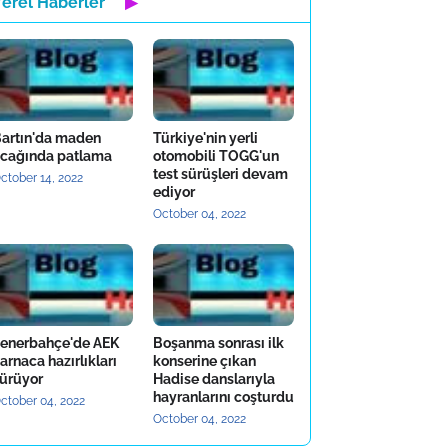
Yerel Haberler
▶
artın'da maden
Türkiye'nin yerli
cağında patlama
otomobili TOGG'un
test sürüşleri devam
ctober 14, 2022
ediyor
October 04, 2022
enerbahçe'de AEK
Boşanma sonrası ilk
arnaca hazırlıkları
konserine çıkan
ürüyor
Hadise danslarıyla
hayranlarını coşturdu
ctober 04, 2022
October 04, 2022