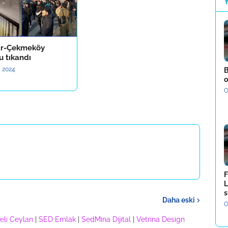
ar-Çekmeköy
u tıkandı
, 2024
B
o
O
F
L
s
Daha eski
O
eli Ceylan
|
SED Emlak
|
SedMina Dijital
|
Vetrina Design