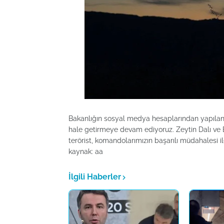
Bakanlığın sosyal medya hesaplarından yapılan 
hale getirmeye devam ediyoruz. Zeytin Dalı ve Ba
terörist, komandolarımızın başarılı müdahalesi ile e
kaynak: aa
İlgili Haberler