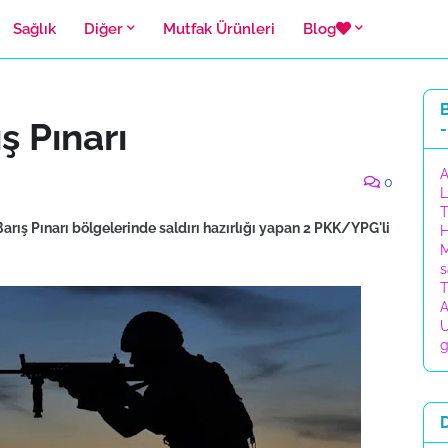
Sağlık
Diğer
Mutfak Ürünleri
Blog
B
ş Pınarı
-
A
0
L
T
arış Pınarı bölgelerinde saldırı hazırlığı yapan 2 PKK/YPG'li
H
M
s
T
A
U
g