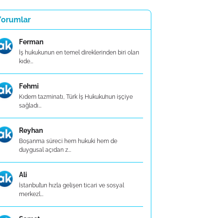
Yorumlar
Ferman
İş hukukunun en temel direklerinden biri olan
kıde...
Fehmi
Kıdem tazminatı, Türk İş Hukuku’nun işçiye
sağladı...
Reyhan
Boşanma süreci hem hukuki hem de
duygusal açıdan z...
Ali
İstanbul’un hızla gelişen ticari ve sosyal
merkezl...