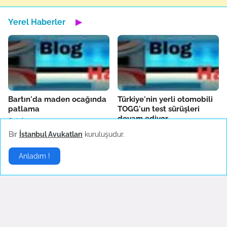
Yerel Haberler
▶
Bartın'da maden ocağında
Türkiye'nin yerli otomobili
patlama
TOGG'un test sürüşleri
devam ediyor
October 14, 2022
October 04, 2022
Bir
İstanbul Avukatları
kuruluşudur.
Anladım !
Fenerbahçe'de AEK
Boşanma sonrası ilk
Larnaca hazırlıkları sürüyor
konserine çıkan Hadise