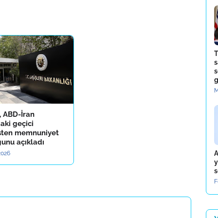
T
s
s
g
M
, ABD-İran
aki geçici
sten memnuniyet
unu açıkladı
A
 2026
y
s
F