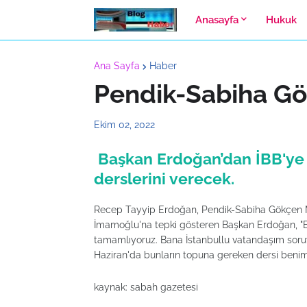
Anasayfa
Hukuk
Ana Sayfa
Haber
Pendik-Sabiha Gö
Ekim 02, 2022
Başkan Erdoğan’dan İBB'ye 
derslerini verecek.
Recep Tayyip Erdoğan, Pendik-Sabiha Gökçen Me
İmamoğlu'na tepki gösteren Başkan Erdoğan, "Eli
tamamlıyoruz. Bana İstanbullu vatandaşım soruyo
Haziran'da bunların topuna gereken dersi benim İ
kaynak: sabah gazetesi