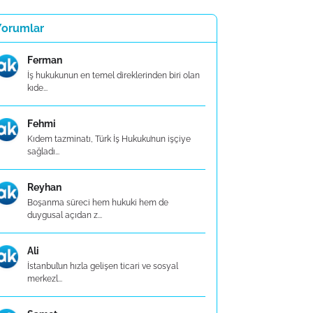
Yorumlar
Ferman
İş hukukunun en temel direklerinden biri olan
kıde...
Fehmi
Kıdem tazminatı, Türk İş Hukuku’nun işçiye
sağladı...
Reyhan
Boşanma süreci hem hukuki hem de
duygusal açıdan z...
Ali
İstanbul’un hızla gelişen ticari ve sosyal
merkezl...