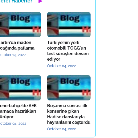
Yerel Haberler
▶
artın'da maden
Türkiye'nin yerli
cağında patlama
otomobili TOGG'un
test sürüşleri devam
ctober 14, 2022
ediyor
October 04, 2022
enerbahçe'de AEK
Boşanma sonrası ilk
arnaca hazırlıkları
konserine çıkan
ürüyor
Hadise danslarıyla
hayranlarını coşturdu
ctober 04, 2022
October 04, 2022