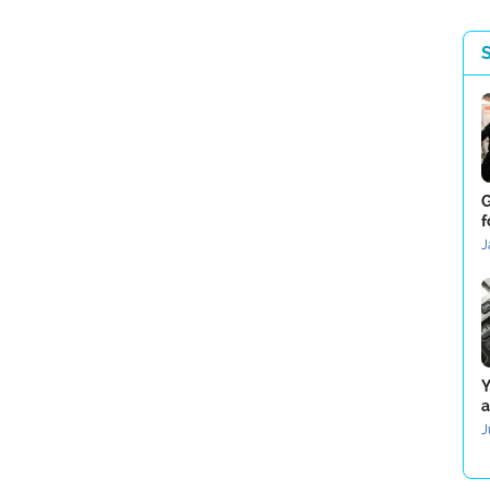
G
f
J
Y
a
J