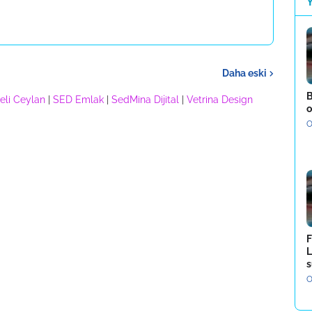
Daha eski
B
eli Ceylan
|
SED Emlak
|
SedMina Dijital
|
Vetrina Design
o
O
F
L
s
O