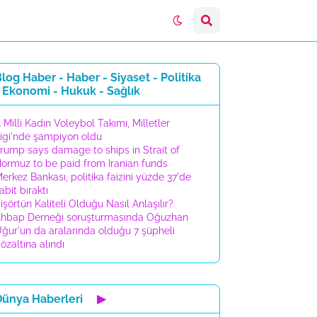
log Haber - Haber - Siyaset - Politika
 Ekonomi - Hukuk - Sağlık
 Milli Kadın Voleybol Takımı, Milletler
igi'nde şampiyon oldu
rump says damage to ships in Strait of
ormuz to be paid from Iranian funds
erkez Bankası, politika faizini yüzde 37'de
abit bıraktı
işörtün Kaliteli Olduğu Nasıl Anlaşılır?
hbap Derneği soruşturmasında Oğuzhan
ğur'un da aralarında olduğu 7 şüpheli
özaltına alındı
Dünya Haberleri
▶