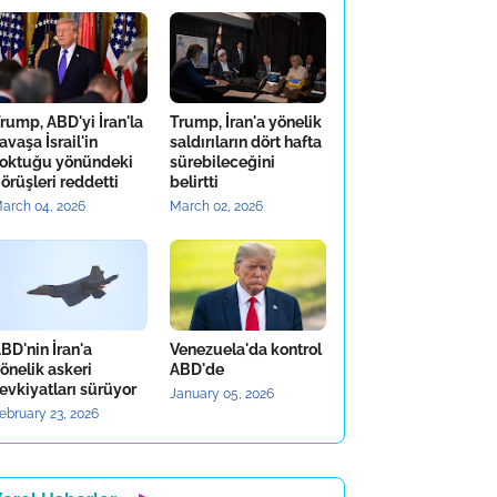
rump, ABD'yi İran'la
Trump, İran'a yönelik
avaşa İsrail'in
saldırıların dört hafta
oktuğu yönündeki
sürebileceğini
örüşleri reddetti
belirtti
arch 04, 2026
March 02, 2026
BD'nin İran'a
Venezuela'da kontrol
önelik askeri
ABD'de
evkiyatları sürüyor
January 05, 2026
ebruary 23, 2026