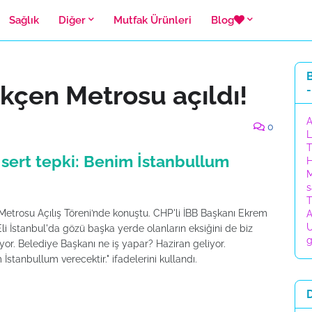
Sağlık
Diğer
Mutfak Ürünleri
Blog
B
kçen Metrosu açıldı!
-
A
0
L
T
sert tepki: Benim İstanbullum
H
M
s
T
trosu Açılış Töreni’nde konuştu. CHP'li İBB Başkanı Ekrem
A
U
 İstanbul'da gözü başka yerde olanların eksiğini de biz
g
r. Belediye Başkanı ne iş yapar? Haziran geliyor.
stanbullum verecektir." ifadelerini kullandı.