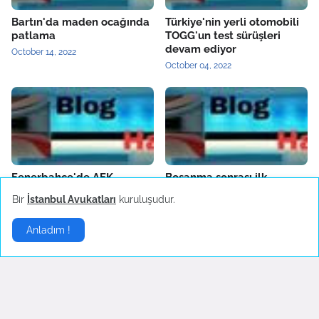
Bartın'da maden ocağında
Türkiye'nin yerli otomobili
patlama
TOGG'un test sürüşleri
devam ediyor
October 14, 2022
October 04, 2022
Fenerbahçe'de AEK
Boşanma sonrası ilk
Larnaca hazırlıkları sürüyor
konserine çıkan Hadise
Bir
İstanbul Avukatları
kuruluşudur.
danslarıyla hayranlarını
October 04, 2022
coşturdu
Anladım !
October 04, 2022
Son Dakika
▶