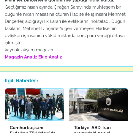
Mehmet Dinçerler'e gönderme yaptığı iddia edildi.
Geçtiğimiz nisan ayında Çırağan Sarayı'nda muhteşem bir
düğünle nikah masasına oturan Hadise ile iş insanı Mehmet
Dinçerler, aldığı ayrılık kararı ile evliliklerini noktaladı. Düğün
takılarını Mehmet Dinçerler'e geri vermeyen Hadise'nin,
evliyken iş insanına yüklü miktarda borç para verdiği ortaya
çıkmıştı.
kaynak: akşam magazin
Magazin Analiz
Ekip Analiz
İlgili Haberler
Cumhurbaşkanı
Türkiye, ABD-İran