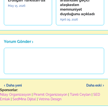
Erdoğan Türkistan'da
arasındaki geçici
ateşkesten
May 15, 2026
memnuniyet
duyduğunu açıkladı
April 09, 2026
Yorum Gönder
Daha yeni
Daha eski
Sponsorlar:
Nilay Organizasyon
|
Piramit Organizasyon
|
Türeli Ceylan
|
SED
Emlak
|
SedMina Dijital
|
Vetrina Design