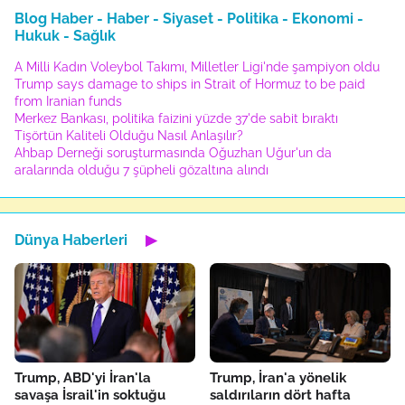
Blog Haber - Haber - Siyaset - Politika - Ekonomi -
Hukuk - Sağlık
A Milli Kadın Voleybol Takımı, Milletler Ligi'nde şampiyon oldu
Trump says damage to ships in Strait of Hormuz to be paid
from Iranian funds
Merkez Bankası, politika faizini yüzde 37'de sabit bıraktı
Tişörtün Kaliteli Olduğu Nasıl Anlaşılır?
Ahbap Derneği soruşturmasında Oğuzhan Uğur'un da
aralarında olduğu 7 şüpheli gözaltına alındı
Dünya Haberleri
▶
Trump, ABD'yi İran'la
Trump, İran'a yönelik
savaşa İsrail'in soktuğu
saldırıların dört hafta