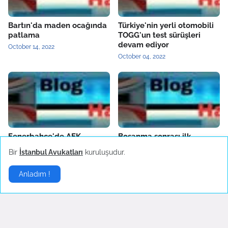
Bartın'da maden ocağında
Türkiye'nin yerli otomobili
patlama
TOGG'un test sürüşleri
devam ediyor
October 14, 2022
October 04, 2022
Fenerbahçe'de AEK
Boşanma sonrası ilk
Larnaca hazırlıkları sürüyor
konserine çıkan Hadise
Bir
İstanbul Avukatları
kuruluşudur.
danslarıyla hayranlarını
October 04, 2022
coşturdu
Anladım !
October 04, 2022
Son Dakika
▶