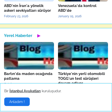
ABD'nin İran'a yönelik
Venezuela'da kontrol
askeri sevkiyatları sürüyor
ABD'de
February 23, 2026
January 05, 2026
Yerel Haberler
▶
Bartın'da maden ocağında
Türkiye'nin yerli otomobili
patlama
TOGG'un test sürüşleri
devam ediyor
October 14, 2022
October 04, 2022
Bir
İstanbul Avukatları
kuruluşudur.
Anladım !