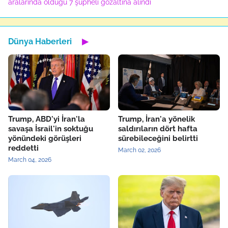
aralarında olduğu 7 şüpheli gözaltına alındı
Dünya Haberleri
▶
Trump, ABD'yi İran'la
Trump, İran'a yönelik
savaşa İsrail'in soktuğu
saldırıların dört hafta
yönündeki görüşleri
sürebileceğini belirtti
reddetti
March 02, 2026
March 04, 2026