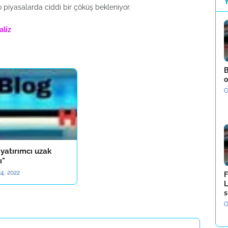
o piyasalarda ciddi bir çöküş bekleniyor.
aliz
B
o
O
yatırımcı uzak
ı"
4, 2022
F
L
s
O