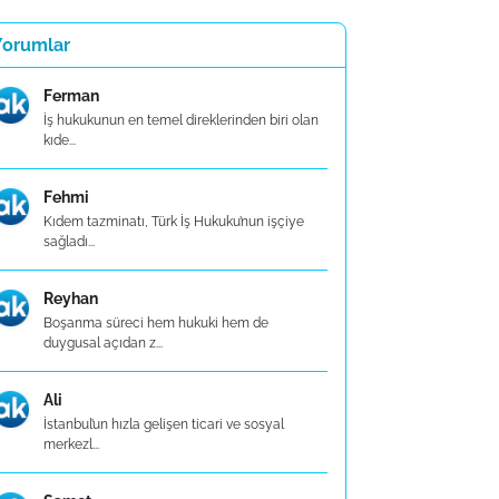
Yorumlar
Ferman
İş hukukunun en temel direklerinden biri olan
kıde...
Fehmi
Kıdem tazminatı, Türk İş Hukuku’nun işçiye
sağladı...
Reyhan
Boşanma süreci hem hukuki hem de
duygusal açıdan z...
Ali
İstanbul’un hızla gelişen ticari ve sosyal
merkezl...