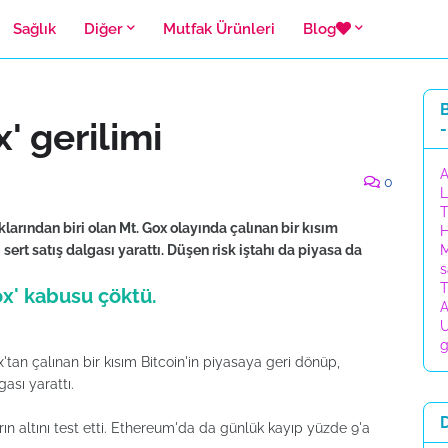
Sağlık
Diğer
Mutfak Ürünleri
Blog
B
' gerilimi
-
A
0
L
T
ıklarından biri olan Mt. Gox olayında çalınan bir kısım
H
sert satış dalgası yarattı. Düşen risk iştahı da piyasa da
M
s
T
ox' kabusu çöktü.
A
U
g
'tan çalınan bir kısım Bitcoin'in piyasaya geri dönüp,
ası yarattı.
ın altını test etti. Ethereum'da da günlük kayıp yüzde 9'a