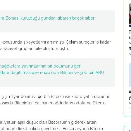
ara Borsası kurulduğu günden itibaren birçok siber
T
s
i konusunda şikayetlerini artırmıştı. Çekim süreçleri o kadar
s
g
a şikayet grupları bile oluşturmuştu.
M
ağdurlara yatırımlarının bir bölümünü geri
urlara dağıtılmak üzere 140.000 Bitcoin ve 500 bin ABD
A
 milyar dolarlık 140 bin Bitcoin ise kripto yatırımcılarını
y
s
sasında Bitcoin’leri çalınan mağdurların ortalama Bitcoin
F
yetleri aşırı düşük olan Bitcoin’lerin giderek artan
rafından direkt nakde çevrilmesi. Bu senaryoda Bitcoin