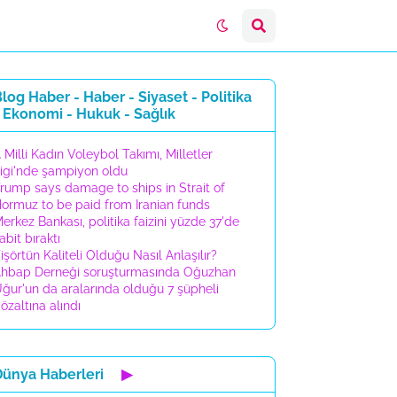
log Haber - Haber - Siyaset - Politika
 Ekonomi - Hukuk - Sağlık
 Milli Kadın Voleybol Takımı, Milletler
igi'nde şampiyon oldu
rump says damage to ships in Strait of
ormuz to be paid from Iranian funds
erkez Bankası, politika faizini yüzde 37'de
abit bıraktı
işörtün Kaliteli Olduğu Nasıl Anlaşılır?
hbap Derneği soruşturmasında Oğuzhan
ğur'un da aralarında olduğu 7 şüpheli
özaltına alındı
Dünya Haberleri
▶