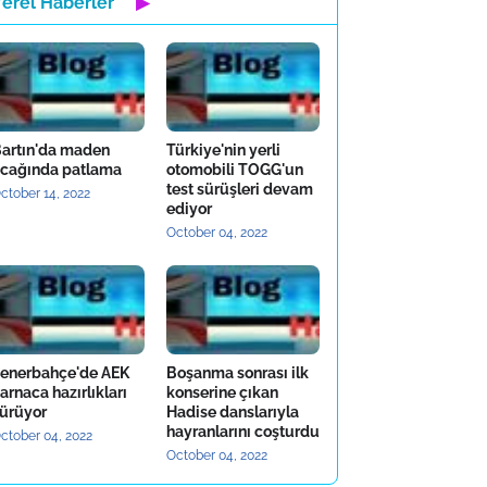
Yerel Haberler
▶
artın'da maden
Türkiye'nin yerli
cağında patlama
otomobili TOGG'un
test sürüşleri devam
ctober 14, 2022
ediyor
October 04, 2022
enerbahçe'de AEK
Boşanma sonrası ilk
arnaca hazırlıkları
konserine çıkan
ürüyor
Hadise danslarıyla
hayranlarını coşturdu
ctober 04, 2022
October 04, 2022