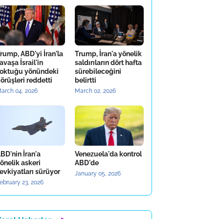
rump, ABD'yi İran'la
Trump, İran'a yönelik
avaşa İsrail'in
saldırıların dört hafta
oktuğu yönündeki
sürebileceğini
örüşleri reddetti
belirtti
arch 04, 2026
March 02, 2026
BD'nin İran'a
Venezuela'da kontrol
önelik askeri
ABD'de
evkiyatları sürüyor
January 05, 2026
ebruary 23, 2026