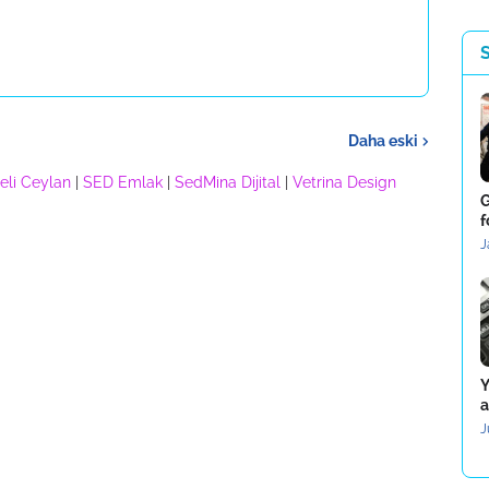
Daha eski
eli Ceylan
|
SED Emlak
|
SedMina Dijital
|
Vetrina Design
G
f
J
Y
a
J