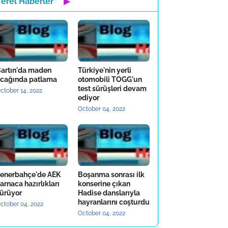
Yerel Haberler
▶
artın'da maden
Türkiye'nin yerli
cağında patlama
otomobili TOGG'un
test sürüşleri devam
ctober 14, 2022
ediyor
October 04, 2022
enerbahçe'de AEK
Boşanma sonrası ilk
arnaca hazırlıkları
konserine çıkan
ürüyor
Hadise danslarıyla
hayranlarını coşturdu
ctober 04, 2022
October 04, 2022