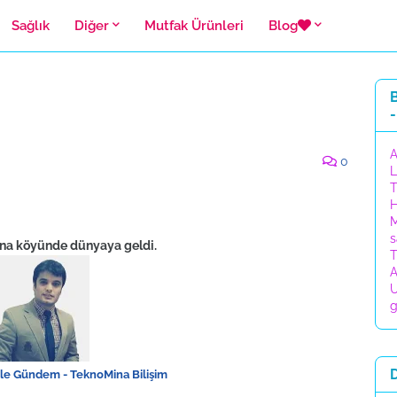
Sağlık
Diğer
Mutfak Ürünleri
Blog
B
-
A
0
L
T
H
M
s
urna köyünde dünyaya geldi.
T
A
U
g
le Gündem - TeknoMina Bilişim