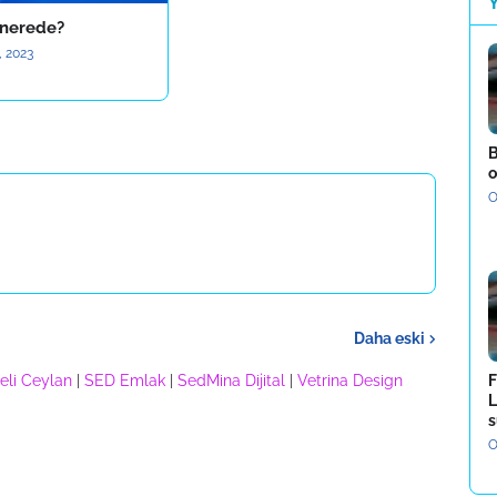
 nerede?
, 2023
B
o
O
Daha eski
eli Ceylan
|
SED Emlak
|
SedMina Dijital
|
Vetrina Design
F
L
s
O