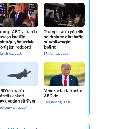
rump, ABD'yi İran'la
Trump, İran'a yönelik
avaşa İsrail'in
saldırıların dört hafta
oktuğu yönündeki
sürebileceğini
örüşleri reddetti
belirtti
arch 04, 2026
March 02, 2026
BD'nin İran'a
Venezuela'da kontrol
önelik askeri
ABD'de
evkiyatları sürüyor
January 05, 2026
ebruary 23, 2026