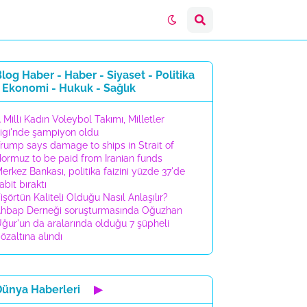
log Haber - Haber - Siyaset - Politika
 Ekonomi - Hukuk - Sağlık
 Milli Kadın Voleybol Takımı, Milletler
igi'nde şampiyon oldu
rump says damage to ships in Strait of
ormuz to be paid from Iranian funds
erkez Bankası, politika faizini yüzde 37'de
abit bıraktı
işörtün Kaliteli Olduğu Nasıl Anlaşılır?
hbap Derneği soruşturmasında Oğuzhan
ğur'un da aralarında olduğu 7 şüpheli
özaltına alındı
Dünya Haberleri
▶