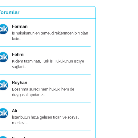
Yorumlar
Ferman
İş hukukunun en temel direklerinden biri olan
kıde...
Fehmi
Kıdem tazminatı, Türk İş Hukuku’nun işçiye
sağladı...
Reyhan
Boşanma süreci hem hukuki hem de
duygusal açıdan z...
Ali
İstanbul’un hızla gelişen ticari ve sosyal
merkezl...