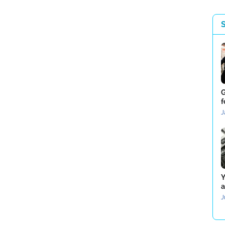
G
f
J
Y
a
J