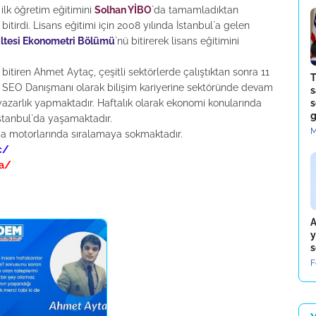
ilk öğretim eğitimini
Solhan YİBO
`da tamamladıktan
 bitirdi. Lisans eğitimi için 2008 yılında İstanbul`a gelen
ültesi Ekonometri Bölümü
`nü bitirerek lisans eğitimini
 bitiren Ahmet Aytaç, çeşitli sektörlerde çalıştıktan sonra 11
T
 SEO Danışmanı olarak bilişim kariyerine sektöründe devam
s
yazarlık yapmaktadır. Haftalık olarak ekonomi konularında
s
g
İstanbul`da yaşamaktadır.
M
ma motorlarında sıralamaya sokmaktadır.
c/
da/
A
y
s
F