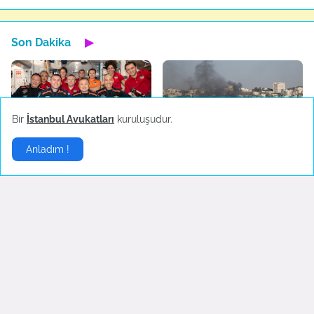
Son Dakika
▶
Bir
İstanbul Avukatları
kuruluşudur.
Gezeravcı uzaydan
İsrail yine saldırdı
Anladım !
fotoğraf paylaştı
July 04, 2023
January 25, 2024
Yeni asgari ücret açıklandı
Merkez Bankası
Başkanlığına Kim Atandı?
June 21, 2023