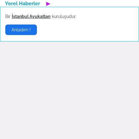
Yerel Haberler
▶
Bir
İstanbul Avukatları
kuruluşudur.
Anladım !
Bartın'da maden ocağında
Türkiye'nin yerli otomobili
patlama
TOGG'un test sürüşleri
devam ediyor
October 14, 2022
October 04, 2022
Fenerbahçe'de AEK
Boşanma sonrası ilk
Larnaca hazırlıkları sürüyor
konserine çıkan Hadise
danslarıyla hayranlarını
October 04, 2022
coşturdu