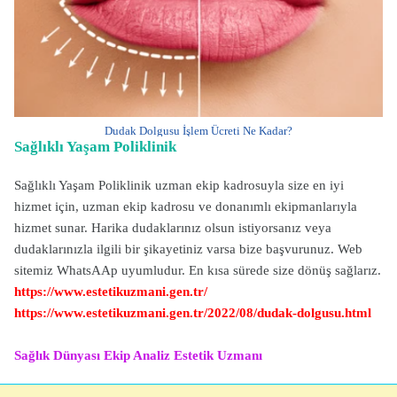
Dudak Dolgusu İşlem Ücreti Ne Kadar?
Sağlıklı Yaşam Poliklinik
Sağlıklı Yaşam Poliklinik uzman ekip kadrosuyla size en iyi
hizmet için, uzman ekip kadrosu ve donanımlı ekipmanlarıyla
hizmet sunar. Harika dudaklarınız olsun istiyorsanız veya
dudaklarınızla ilgili bir şikayetiniz varsa bize başvurunuz. Web
sitemiz WhatsAAp uyumludur. En kısa sürede size dönüş sağlarız.
https://www.estetikuzmani.gen.tr/
https://www.estetikuzmani.gen.tr/2022/08/dudak-dolgusu.html
Sağlık Dünyası
Ekip Analiz
Estetik Uzmanı