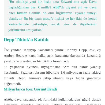
"Bu oldukça yeni bir ilişki ama Edward ona aşık Dava
başladığından beri Camille'i ABD'de ziyaret etti ve dava
biter bitmez Camille de onu İngiltere'de ziyaret etmeyi
planlıyor. Bu bir uzun mesafe ilişkisi ve her ikisi de kendi
kariyerlerinde yükselişte, ancak yine de ilişkilerinin
yürümesini umuyorlar."
Depp Tiktok'a Katıldı
Öte yandan 'Karayip Korsanları' yıldızı Johnny Depp, eski eşi
Amber Heard'e karşı halka açık karalama davasında kazandığı
yasal zaferin ardından bir TikTok hesabı açtı.
58 yaşındaki oyuncu, biyografisine 'Ara sıra aktör' yazdığı
hesabında, Pazartesi akşamı itibariyle 1.6 milyondan fazla takipçi
topladı. Depp, kimseyi takip etmedi veya hiçbir gönderiyi
beğenmedi.
Milyarlarca Kez Görüntülendi
Aktör, dava sırasında platformdaki kullanıcılardan güçlü destek