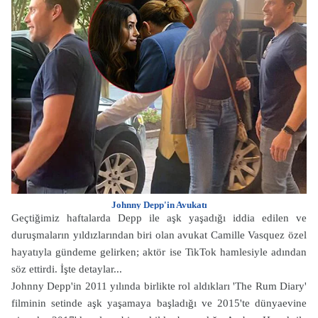
Johnny Depp'in Avukatı
Geçtiğimiz haftalarda Depp ile aşk yaşadığı iddia edilen ve
duruşmaların yıldızlarından biri olan avukat Camille Vasquez özel
hayatıyla gündeme gelirken; aktör ise TikTok hamlesiyle adından
söz ettirdi. İşte detaylar...
Johnny Depp'in 2011 yılında birlikte rol aldıkları 'The Rum Diary'
filminin setinde aşk yaşamaya başladığı ve 2015'te dünyaevine