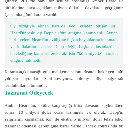
girerek, 2017'de olayı bir şekilde boşandığı Amber Heard ile
birbirlerine karşı açtıkları milyon dolarlık davalarda geçtiğimiz
Çarşamba günü karara varıldı.
Oy birliğiyle alınan kararda yedi kişiden oluşan jüri,
Heard'ün eski eşi Depp'e iftira attığına karar verdi. Ayrıca
jüri üyeleri, Heard'ün evliliğine ilişkin beyanlarına inanmadı
ve iddialarının sadece Depp değil, başkaca insanları da
lekelediğine karar vererek; aktrisin "kötü niyetle" hareket
ettiğine hükmetti.
Kararın açıklanacağı gün, mahkeme salonu dışında bekleyen ünlü
yıldızın hayranları "Seni seviyoruz Johnny!" diye bağırarak
tezahüratlarda bulundu.
Tazminat Ödeyecek
Amber Heard'ün, aktöre karşı açtığı iftira davasını kaybettikten
sonra, 10 milyon dolar cezai tazminata ek olarak, Depp'in
zararlarını karşılamak için de ekstra 5 milyon dolar telafi edici
tazminat ödemesi gerektiğine karar verildi; ancak sonrasında bu