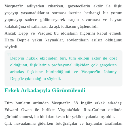
Vasquez'in adliyeden çıkarken, gazetecilerin aktör ile ilişki
yaşayıp yaşamadıklarını sorması üzerine herhangi bir yorum
yapmayıp sadece gülümseyerek saçını savurması ve hayran
kalabalığına el sallaması da aşk iddiasını güçlendirdi.
Ancak Depp ve Vasquez bu iddiaların hiçbirini kabul etmedi.
Hatta Depp'e yakın kaynaklar, söylentilerin asılsız olduğunu
söyledi.
Depp'in hukuk ekibinden biri, tüm ekibin aktör ile dost
olduğunu, ilişkilerinin profesyonel ilişkiden çok gerçekten
arkadaş ilişkisine büründüğünü ve Vasquez'in Johnny
Depp'le çıkmadığını söyledi.
Erkek Arkadaşıyla Görüntülendi
Tüm bunların ardından Vasquez'in 38 İngiliz erkek arkadaşı
Edward Owen ile birlikte Virginia'daki Ritz-Carlton otelinde
görüntülenmesi, bu iddiaları kesin bir şekilde yalanlamış oldu.
Çift, havaalanına giderken fotoğrafçılar ve hayranlar tarafından