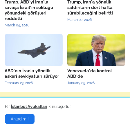
Trump, ABD'yi İran'la
Trump, İran'a yönelik
savaşa İsrail'in soktuğu
saldırıların dört hafta
yönündeki görüşleri
sürebileceğini belirtti
reddetti
March 02, 2026
March 04, 2026
ABD'nin İran'a yönelik
Venezuela'da kontrol
askeri sevkiyatları sürüyor
ABD'de
February 23, 2026
January 05, 2026
Yerel Haberler
▶
Bir
İstanbul Avukatları
kuruluşudur.
Anladım !