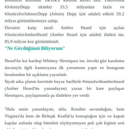
almasının ardından TikTok'a katılma kararı aldı. Platformda
#JohnnyDepp ekitekti 33,5 milyardan fazla ve
#JusticeforJohnnyDepp (Johnny Depp için adalet) etiketi 20.2
milyar görüntülenmeye sahip.
Davanın karşı tarafı Amber Heard için açılan
#JusticeforAmberHeard (Amber Heard için adalet) ifadesi ise,
85,9 milyon kez görüntülendi.
"Ne Gördüğümü Biliyorum"
Heard'ün kız kardeşi Whitney Henriquez ise, önceki gün karalama
davasıyla ilgili kamuoyuna ilk yorumunu yaptı ve Instagram
hesabından bir açıklama yayınladı.
Siyah arka planın üzerinde beyaz harflerle #istandwithamberheard
(Amber Heard'ün yanındayım) yazan bir kare paylaşan
Henriquez, paylaşımında şu ifadelere yer verdi:
"Hala senin yanındayım, abla. Kendini savunduğun, hem
Virginia'da hem de Birleşik Krallık'ta konuştuğun için ve kapalı
kapılar ardında olup bitenleri söyleyemeyen pek çok kişinin sesi