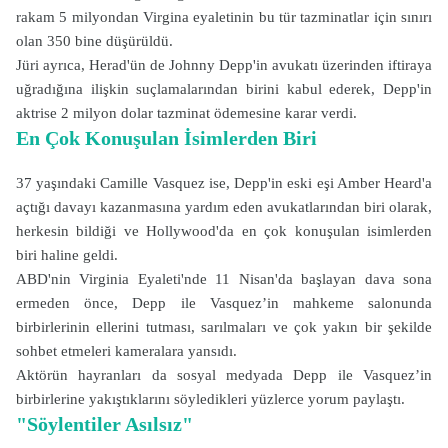
rakam 5 milyondan Virgina eyaletinin bu tür tazminatlar için sınırı
olan 350 bine düşürüldü.
Jüri ayrıca, Herad'ün de Johnny Depp'in avukatı üzerinden iftiraya
uğradığına ilişkin suçlamalarından birini kabul ederek, Depp'in
aktrise 2 milyon dolar tazminat ödemesine karar verdi.
En Çok Konuşulan İsimlerden Biri
37 yaşındaki Camille Vasquez ise, Depp'in eski eşi Amber Heard'a
açtığı davayı kazanmasına yardım eden avukatlarından biri olarak,
herkesin bildiği ve Hollywood'da en çok konuşulan isimlerden
biri haline geldi.
ABD'nin Virginia Eyaleti'nde 11 Nisan'da başlayan dava sona
ermeden önce, Depp ile Vasquez’in mahkeme salonunda
birbirlerinin ellerini tutması, sarılmaları ve çok yakın bir şekilde
sohbet etmeleri kameralara yansıdı.
Aktörün hayranları da sosyal medyada Depp ile Vasquez’in
birbirlerine yakıştıklarını söyledikleri yüzlerce yorum paylaştı.
"Söylentiler Asılsız"