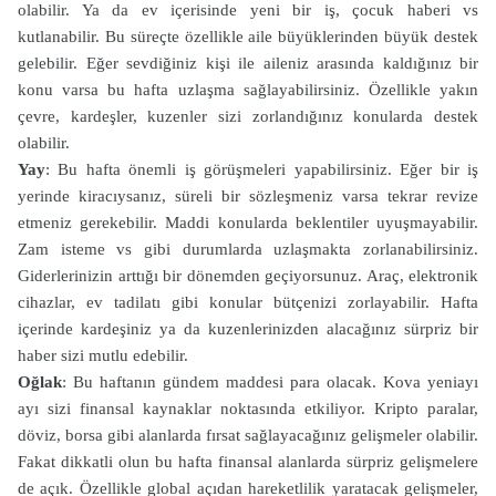
olabilir. Ya da ev içerisinde yeni bir iş, çocuk haberi vs
kutlanabilir. Bu süreçte özellikle aile büyüklerinden büyük destek
gelebilir. Eğer sevdiğiniz kişi ile aileniz arasında kaldığınız bir
konu varsa bu hafta uzlaşma sağlayabilirsiniz. Özellikle yakın
çevre, kardeşler, kuzenler sizi zorlandığınız konularda destek
olabilir.
Yay
: Bu hafta önemli iş görüşmeleri yapabilirsiniz. Eğer bir iş
yerinde kiracıysanız, süreli bir sözleşmeniz varsa tekrar revize
etmeniz gerekebilir. Maddi konularda beklentiler uyuşmayabilir.
Zam isteme vs gibi durumlarda uzlaşmakta zorlanabilirsiniz.
Giderlerinizin arttığı bir dönemden geçiyorsunuz. Araç, elektronik
cihazlar, ev tadilatı gibi konular bütçenizi zorlayabilir. Hafta
içerinde kardeşiniz ya da kuzenlerinizden alacağınız sürpriz bir
haber sizi mutlu edebilir.
Oğlak
: Bu haftanın gündem maddesi para olacak. Kova yeniayı
ayı sizi finansal kaynaklar noktasında etkiliyor. Kripto paralar,
döviz, borsa gibi alanlarda fırsat sağlayacağınız gelişmeler olabilir.
Fakat dikkatli olun bu hafta finansal alanlarda sürpriz gelişmelere
de açık. Özellikle global açıdan hareketlilik yaratacak gelişmeler,