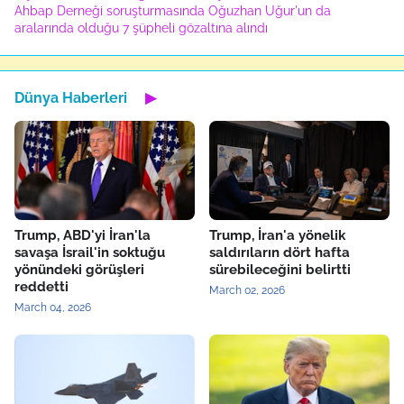
Ahbap Derneği soruşturmasında Oğuzhan Uğur'un da
aralarında olduğu 7 şüpheli gözaltına alındı
Dünya Haberleri
▶
Trump, ABD'yi İran'la
Trump, İran'a yönelik
savaşa İsrail'in soktuğu
saldırıların dört hafta
yönündeki görüşleri
sürebileceğini belirtti
reddetti
March 02, 2026
March 04, 2026