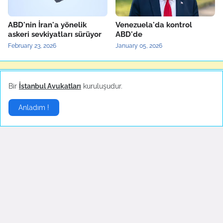
ABD'nin İran'a yönelik
Venezuela'da kontrol
askeri sevkiyatları sürüyor
ABD'de
February 23, 2026
January 05, 2026
Yerel Haberler
▶
Bir
İstanbul Avukatları
kuruluşudur.
Anladım !
Bartın'da maden ocağında
Türkiye'nin yerli otomobili
patlama
TOGG'un test sürüşleri
devam ediyor
October 14, 2022
October 04, 2022