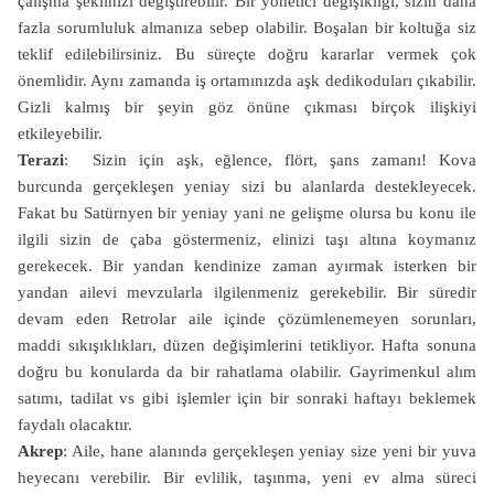
çalışma şeklinizi değiştirebilir. Bir yönetici değişikliği, sizin daha
fazla sorumluluk almanıza sebep olabilir. Boşalan bir koltuğa siz
teklif edilebilirsiniz. Bu süreçte doğru kararlar vermek çok
önemlidir. Aynı zamanda iş ortamınızda aşk dedikoduları çıkabilir.
Gizli kalmış bir şeyin göz önüne çıkması birçok ilişkiyi
etkileyebilir.
Terazi
: Sizin için aşk, eğlence, flört, şans zamanı! Kova
burcunda gerçekleşen yeniay sizi bu alanlarda destekleyecek.
Fakat bu Satürnyen bir yeniay yani ne gelişme olursa bu konu ile
ilgili sizin de çaba göstermeniz, elinizi taşı altına koymanız
gerekecek. Bir yandan kendinize zaman ayırmak isterken bir
yandan ailevi mevzularla ilgilenmeniz gerekebilir. Bir süredir
devam eden Retrolar aile içinde çözümlenemeyen sorunları,
maddi sıkışıklıkları, düzen değişimlerini tetikliyor. Hafta sonuna
doğru bu konularda da bir rahatlama olabilir. Gayrimenkul alım
satımı, tadilat vs gibi işlemler için bir sonraki haftayı beklemek
faydalı olacaktır.
Akrep
: Aile, hane alanında gerçekleşen yeniay size yeni bir yuva
heyecanı verebilir. Bir evlilik, taşınma, yeni ev alma süreci