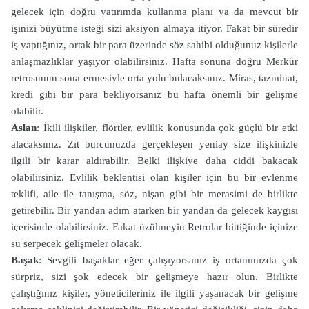
gelecek için doğru yatırımda kullanma planı ya da mevcut bir
işinizi büyütme isteği sizi aksiyon almaya itiyor. Fakat bir süredir
iş yaptığınız, ortak bir para üzerinde söz sahibi olduğunuz kişilerle
anlaşmazlıklar yaşıyor olabilirsiniz. Hafta sonuna doğru Merkür
retrosunun sona ermesiyle orta yolu bulacaksınız. Miras, tazminat,
kredi gibi bir para bekliyorsanız bu hafta önemli bir gelişme
olabilir.
Aslan
: İkili ilişkiler, flörtler, evlilik konusunda çok güçlü bir etki
alacaksınız. Zıt burcunuzda gerçekleşen yeniay size ilişkinizle
ilgili bir karar aldırabilir. Belki ilişkiye daha ciddi bakacak
olabilirsiniz. Evlilik beklentisi olan kişiler için bu bir evlenme
teklifi, aile ile tanışma, söz, nişan gibi bir merasimi de birlikte
getirebilir. Bir yandan adım atarken bir yandan da gelecek kaygısı
içerisinde olabilirsiniz. Fakat üzülmeyin Retrolar bittiğinde içinize
su serpecek gelişmeler olacak.
Başak
: Sevgili başaklar eğer çalışıyorsanız iş ortamınızda çok
sürpriz, sizi şok edecek bir gelişmeye hazır olun. Birlikte
çalıştığınız kişiler, yöneticileriniz ile ilgili yaşanacak bir gelişme