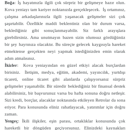
Boğa
: İş hayatınızla ilgili çok sürpriz bir gelişmeye hazır olun.
Kova yeniayı tam kariyer noktanızda gerçekleşecek. İş ortamınız,
çalışma arkadaşlarınızla ilgili yaşanacak gelişmeler sizi çok
şaşırtabilir. Özellikle maddi beklentiniz olan bir durum varsa,
beklediğiniz gibi sonuçlanmayabilir. Siz farklı arayışlara
girebilirsiniz. Ama unutmayın bazen sizin olumsuz gördüğünüz
bir şey hayrınıza olacaktır. Bu süreçte gelecek kaygısıyla hareket
etmektense gerçekten neyi yapmak istediğinizden emin olarak
adım atmalısınız.
İkizler
: Kova yeniayından en güzel etkiyi alacak burçlardan
birisiniz. İletişim, medya, eğitim, akademi, yayıncılık, yurtdışı
ticareti, online ticaret gibi alanlarda çalışıyorsanız sürpriz
gelişmeler yaşanabilir. Bir süredir beklediğiniz bir finansal destek
alabilirsiniz, bir başvurunuz varsa bu hafta sonuna doğru netleşir.
Sizi kredi, borçlar, alacaklar noktasında etkileyen Retrolar da sona
eriyor. Para konusunda eliniz rahatlayacak, yatırımlar için doğru
zaman.
Yengeç
: İkili ilişkiler, eşin parası, ortaklıklar konusunda çok
hareketli bir döngüden geçiyorsunuz. Elinizdeki kaynakları