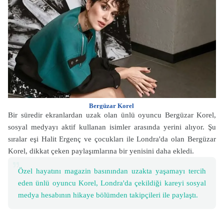
Bergüzar Korel
Bir süredir ekranlardan uzak olan ünlü oyuncu Bergüzar Korel,
sosyal medyayı aktif kullanan isimler arasında yerini alıyor. Şu
sıralar eşi Halit Ergenç ve çocukları ile Londra'da olan Bergüzar
Korel, dikkat çeken paylaşımlarına bir yenisini daha ekledi.
Özel hayatını magazin basınından uzakta yaşamayı tercih
eden ünlü oyuncu Korel, Londra'da çekildiği kareyi sosyal
medya hesabının hikaye bölümden takipçileri ile paylaştı.