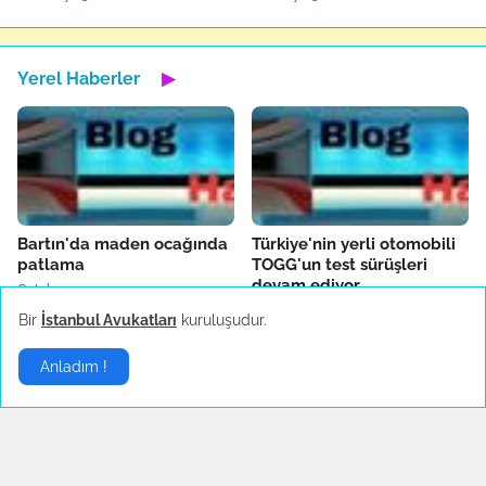
Yerel Haberler
▶
Bartın'da maden ocağında
Türkiye'nin yerli otomobili
patlama
TOGG'un test sürüşleri
devam ediyor
October 14, 2022
October 04, 2022
Bir
İstanbul Avukatları
kuruluşudur.
Anladım !
Fenerbahçe'de AEK
Boşanma sonrası ilk