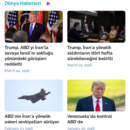
Dünya Haberleri
▶
Trump, ABD'yi İran'la
Trump, İran'a yönelik
savaşa İsrail'in soktuğu
saldırıların dört hafta
yönündeki görüşleri
sürebileceğini belirtti
reddetti
March 02, 2026
March 04, 2026
ABD'nin İran'a yönelik
Venezuela'da kontrol
askeri sevkiyatları sürüyor
ABD'de
February 23, 2026
January 05, 2026