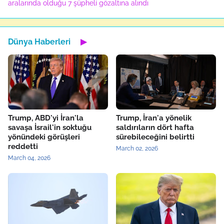
aralarında olduğu 7 şüpheli gözaltına alındı
Dünya Haberleri
▶
Trump, ABD'yi İran'la
Trump, İran'a yönelik
savaşa İsrail'in soktuğu
saldırıların dört hafta
yönündeki görüşleri
sürebileceğini belirtti
reddetti
March 02, 2026
March 04, 2026