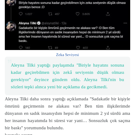
Zeka Seviyesi
Aleyna Tilki yaptığı paylaşımda "Biriyle hayatını sonuna
kadar geçirebilmen için zekâ seviyenin düşük olması
gerekiyor" deyince gündem oldu. Aleyna Tilki'nin bu
sözleri tepki alınca yeni bir açıklama da gecikmedi.
Aleyna Tilki daha sonra yaptığı açıklamada "Sadakatle bir kişiyle
ömrünü geçirmenin ne alakası var? Ben tüm ilişkilerimde
dünyanın en sadık insanıydım hepsi de minimum 2 yıl sürdü ama
her insanın hayatımda bi süresi var yani… Sonsuzluk çok saçma
bir baskı" yorumunda bulundu.