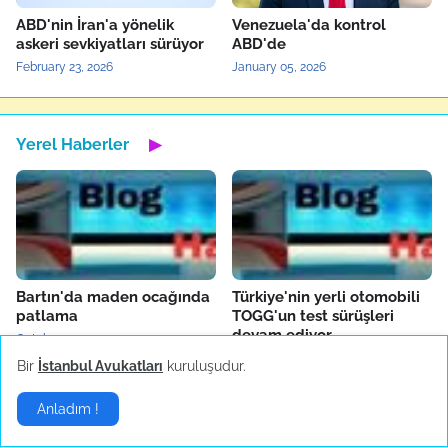
ABD'nin İran'a yönelik
Venezuela'da kontrol
askeri sevkiyatları sürüyor
ABD'de
February 23, 2026
January 05, 2026
Yerel Haberler
▶
Bartın'da maden ocağında
Türkiye'nin yerli otomobili
patlama
TOGG'un test sürüşleri
devam ediyor
October 14, 2022
October 04, 2022
Bir
İstanbul Avukatları
kuruluşudur.
Anladım !